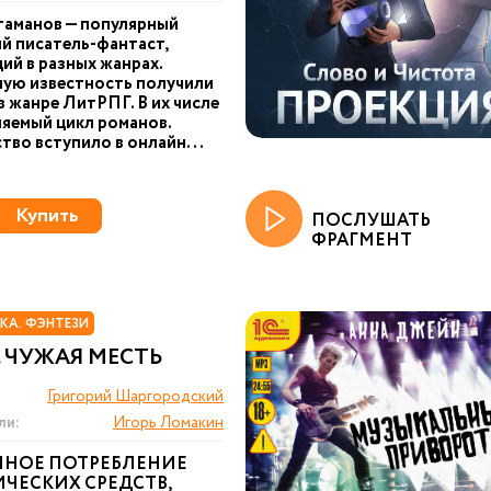
таманов — популярный
й писатель-фантаст,
й в разных жанрах.
ую известность получили
 в жанре ЛитРПГ. В их числе
яемый цикл романов.
тво вступило в онлайн...
Купить
ПОСЛУШАТЬ
ФРАГМЕНТ
КА. ФЭНТЕЗИ
 ЧУЖАЯ МЕСТЬ
Григорий Шаргородский
ли:
Игорь Ломакин
ННОЕ ПОТРЕБЛЕНИЕ
ЧЕСКИХ СРЕДСТВ,