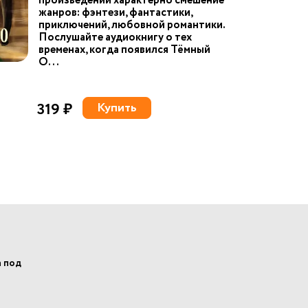
произведений характерно смешение
жанров: фэнтези, фантастики,
приключений, любовной романтики.
Послушайте аудиокнигу о тех
временах, когда появился Тёмный
О...
319 ₽
Купить
а под