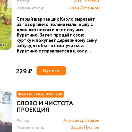
Автор:
А.Н. Толстой
Исполнители:
Иван Литвинов
Старый шарманщик Карло вырезает
из говорящего полена мальчишку с
длинным носом и даёт ему имя
Буратино. Затем продаёт свою
куртку и покупает деревянному сыну
азбуку, чтобы тот мог учиться.
Буратино отправляется в школу...
229 ₽
Купить
ФАНТАСТИКА. ФЭНТЕЗИ
СЛОВО И ЧИСТОТА.
ПРОЕКЦИЯ
Автор:
Александр Зайцев
Исполнители:
Вадим Пугачев