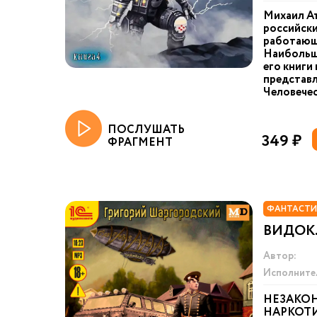
Михаил А
российски
работающи
Наибольш
его книги
представл
Человечес
ПОСЛУШАТЬ
349 ₽
ФРАГМЕНТ
ФАНТАСТИ
ВИДОК.
Автор:
Исполните
НЕЗАКО
НАРКОТИ