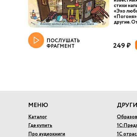
известных
стихи нап
«Эхо любв
«Погоня»,
другие. О
ПОСЛУШАТЬ
249 ₽
ФРАГМЕНТ
МЕНЮ
ДРУГИ
Каталог
Образов
Где купить
1С:Пред
Про аудиокниги
1С отра