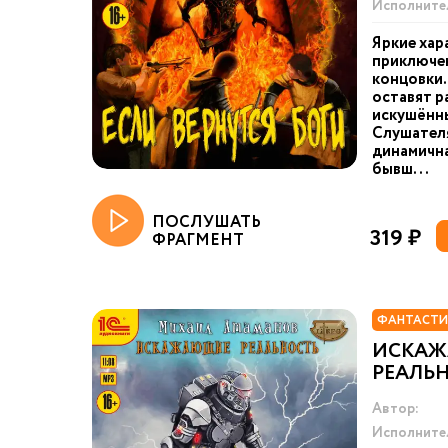
Исполните
Яркие хар
приключен
концовки
оставят 
искушённы
Слушател
динамична
бывш...
ПОСЛУШАТЬ
319 ₽
ФРАГМЕНТ
ФАНТАСТИ
ИСКА
РЕАЛЬН
Автор:
Исполните