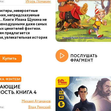
ли:
Игорь Ломакин
актеры, невероятные
ия, непредсказуемые
… Книги Ивана Щукина не
равнодушными даже самых
х ценителей фэнтези.
ям предлагается
я, увлекательная история
ПОСЛУШАТЬ
Купить
ФРАГМЕНТ
КА. ФЭНТЕЗИ
ЖАЮЩИЕ
ОСТЬ. КНИГА 4
Михаил Атаманов
ли:
Влад Римский