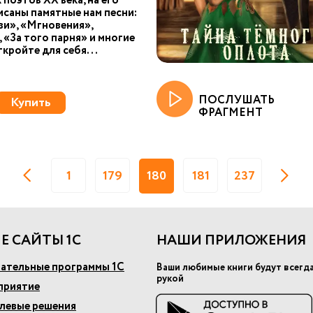
 поэтов XX века, на его
исаны памятные нам песни:
и», «Мгновения»,
 «За того парня» и многие
ткройте для себя...
ПОСЛУШАТЬ
Купить
ФРАГМЕНТ
1
179
180
181
237
Е САЙТЫ 1С
НАШИ ПРИЛОЖЕНИЯ
ательные программы 1С
Ваши любимые книги будут всегд
рукой
приятие
слевые решения