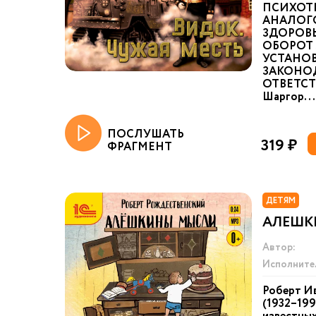
ПСИХОТ
АНАЛОГ
ЗДОРОВ
ОБОРОТ 
УСТАНО
ЗАКОНО
ОТВЕТСТ
Шаргор...
ПОСЛУШАТЬ
319 ₽
ФРАГМЕНТ
ДЕТЯМ
АЛЕШК
Автор:
Исполните
Роберт И
(1932–199