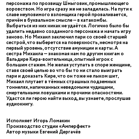
персонажа по прозвищу Шмыговик, промышляющего
воровством. Но игра сразу же не заладилась. На пути к
славе неуловимого взломщика герой проваливается,
причём в буквальном смысле — в катакомбы.
Выбраться из них никак не удаётся. Логично было бы
удалить недавно созданного персонажа и начать игру
заново. Но Михаил заключил пари со своей старшей
сестрой, что выберется на поверхность, несмотря на
первый уровень, отсутствие амуниции и карты. А
сестра Михаила — знакомая нам по другим книгам о
Вальдире Кира-воительница, опытный игрок с
большим стажем. Не желая уступать в споре женщине,
ставя своей целью во что бы то ни стало выиграть
пари и доказать Кире, что он тоже не лыком шит,
Михаил плутает в тёмных страшных подземных
тоннелях, напичканных неведомыми чудищами,
смертельными ловушками и прочими опасностями.
Удастся ли герою найти выход, вы узнаете, прослушав
аудиокнигу.
Исполняет Игорь Ломакин
Производство студии «Амперфект»
Автор музыки Евгений Дергачёв