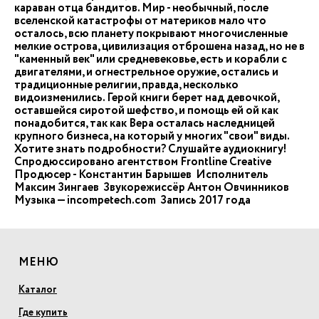
караван отца бандитов. Мир - необычный, после
вселенской катастрофы от материков мало что
осталось, всю планету покрывают многочисленные
мелкие острова, цивилизация отброшена назад, но не в
"каменный век" или средневековье, есть и корабли с
двигателями, и огнестрельное оружие, остались и
традиционные религии, правда, несколько
видоизменились. Герой книги берет над девочкой,
оставшейся сиротой шефство, и помощь ей ой как
понадобится, так как Вера осталась наследницей
крупного бизнеса, на который у многих "свои" виды.
Хотите знать подробности? Слушайте аудиокнигу!
Спродюссировано агентством Frontline Creative
Продюсер - Константин Барышев Исполнитель
Максим Зингаев Звукорежиссёр Антон Овчинников
Музыка — incompetech.com Запись 2017 года
МЕНЮ
Каталог
Где купить