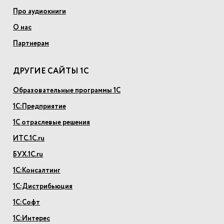
Про аудиокниги
О нас
Партнерам
ДРУГИЕ САЙТЫ 1С
Образовательные программы 1С
1С:Предприятие
1С отраслевые решения
ИТС.1С.ru
БУХ.1С.ru
1С:Консалтинг
1С:Дистрибьюция
1С:Софт
1С:Интерес