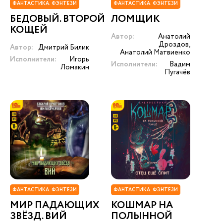
ФАНТАСТИКА. ФЭНТЕЗИ
ФАНТАСТИКА. ФЭНТЕЗИ
БЕДОВЫЙ. ВТОРОЙ
ЛОМЩИК
КОЩЕЙ
Автор:
Анатолий
Дроздов,
Автор:
Дмитрий Билик
Анатолий Матвиенко
Исполнители:
Игорь
Исполнители:
Вадим
Ломакин
Пугачёв
ФАНТАСТИКА. ФЭНТЕЗИ
ФАНТАСТИКА. ФЭНТЕЗИ
МИР ПАДАЮЩИХ
КОШМАР НА
ЗВЁЗД. ВИЙ
ПОЛЫННОЙ