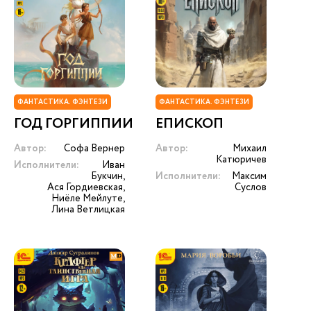
ФАНТАСТИКА. ФЭНТЕЗИ
ФАНТАСТИКА. ФЭНТЕЗИ
ГОД ГОРГИППИИ
ЕПИСКОП
Автор:
Софа Вернер
Автор:
Михаил
Катюричев
Исполнители:
Иван
Букчин,
Исполнители:
Максим
Ася Гордиевская,
Суслов
Ниёле Мейлуте,
Лина Ветлицкая