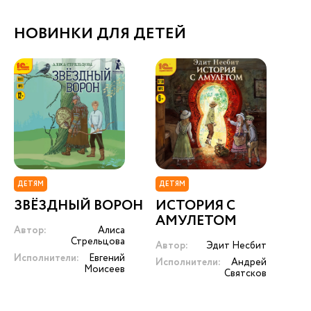
НОВИНКИ ДЛЯ ДЕТЕЙ
ДЕТЯМ
ДЕТЯМ
ЗВЁЗДНЫЙ ВОРОН
ИСТОРИЯ С
АМУЛЕТОМ
Автор:
Алиса
Стрельцова
Автор:
Эдит Несбит
Исполнители:
Евгений
Исполнители:
Андрей
Моисеев
Святсков