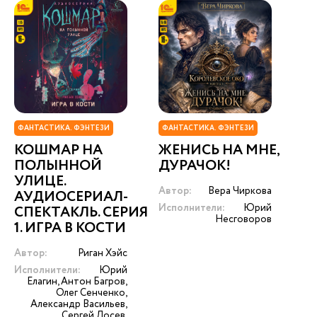
ФАНТАСТИКА. ФЭНТЕЗИ
ФАНТАСТИКА. ФЭНТЕЗИ
КОШМАР НА
ЖЕНИСЬ НА МНЕ,
ПОЛЫННОЙ
ДУРАЧОК!
УЛИЦЕ.
Автор:
Вера Чиркова
АУДИОСЕРИАЛ-
Исполнители:
Юрий
СПЕКТАКЛЬ. СЕРИЯ
Несговоров
1. ИГРА В КОСТИ
Автор:
Риган Хэйс
Исполнители:
Юрий
Елагин, Антон Багров,
Олег Сенченко,
Александр Васильев,
Сергей Лосев,