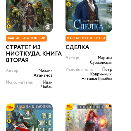
ФАНТАСТИКА. ФЭНТЕЗИ
ФАНТАСТИКА. ФЭНТЕЗИ
СТРАТЕГ ИЗ
СДЕЛКА
НИОТКУДА. КНИГА
Автор:
Марина
ВТОРАЯ
Суржевская
Исполнители:
Пётр
Автор:
Михаил
Коврижных,
Атаманов
Наталья Грачёва
Исполнители:
Иван
Чабан