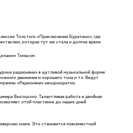
Алексея Толстого «Приключения Буратино», где
ектаклем, которая тут же стала и долгое время
Диланом Томасом.
 уроки радионяни» в шутливой музыкальной форме
рожного движения и хорошего тона и т.п. Ведут
ограммы «Радионяни» неоднократно
имира Высоцкого. Талантливая работа и двойная
 позволяет этой пластинке до наших дней
иоверсию книги. Это становится повсеместной