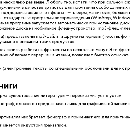
в несколько раз выше. Любопытно, кстати, что при сильном с
мужчинами в качестве артистов для прочтения особо длинных 
, поддерживающие этот формат — плееры, магнитолы, больши
 стандартные программы воспроизведения (WinAmp, Windows Me
такая программа запускается автоматически при установке дис
ржимое диска на мобильное флеш-устройство: mp3-флеш-плеер
ia) представлены mp3-файлы и другие материалы (тексты, фот
казано в описании таких продуктов.
ся запись разбита на фрагменты по несколько минут. Эти фра
ение облегчает перерывы в чтении, позволяет быстро отыскать
и (электронные тексты со специальными оболочками для их пр
ниги
ма существования литературы — пересказ «из уст в уста»
ограф, однако он предназначен лишь для графической записи 
артивилля изобретает фонограф и применяет его для практиче
чинается индустрия грамзаписи.