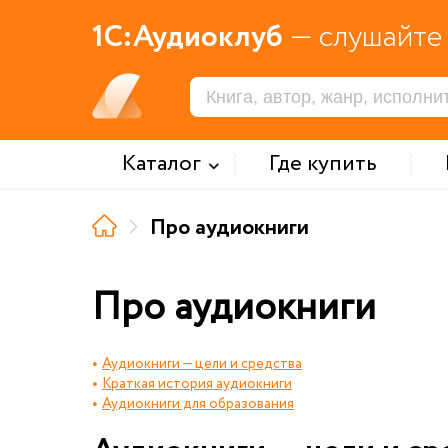
1С:Аудиоклуб
— слушайте 
Каталог
Где купить
Про аудиокниги
Про аудиокниги
Аудиокниги — цели и средства
Краткая история аудиокниги
Аудиокниги для образования