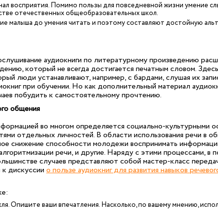
анал восприятия. Помимо пользы для повседневной жизни умение с
нстве отечественных общеобразовательных школ.
ие малыша до умения читать и поэтому составляют достойную альт
слушивание аудиокниги по литературному произведению расш
дению, который не всегда достигается печатным словом. Здесь 
орый люди устанавливают, например, с бардами, слушая их запи
окниг при обучении. Но как дополнительный материал аудиокн
учаев побудить к самостоятельному прочтению.
ого общения
нформацией во многом определяется социально-культурными о
тями отдельных личностей. В области использования речи в о
ное снижение способности молодежи воспринимать информацию 
 алгоритмизации речи, и другие. Наряду с этими процессами, 
ольшинстве случаев представляют собой мастер-класс передач
и к дискуссии
о пользе аудиокниг для развития навыков речевог
ке:
ля. Опишите ваши впечатления. Насколько, по вашему мнению, исп