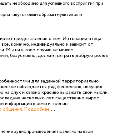
лышать необходимо для успешного восприятия при
ернативу готовым образам мультиков и
иряет представление о нем. Интонации чтеца
все, конечно, индивидуально и зависит от
си. Мы ни в коем случае не можем
иги, безусловно, должны сыграть добрую роль в
собенностями для заданной территориально-
бществе наблюдается ряд феноменов, несущих
на слух и связно красиво выражать свои мысли,
в последние несколько лет существенно вырос
и информации в речи и тренинг
о общения.
Подробнее
...
олнение аудиопроизведения повлияло на ваши