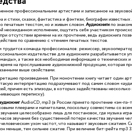
едства
ученное профессиональными артистами и записанное на звуково
а и стихи, сказки, фантастика и фэнтези, биографии известны
о печатным текстом, но и живым словом.
Аудиокниги
по знаком
ой неожиданном исполнении, ощутить себя участником происх
при отсутствии времени на их прочтение, ведь аудиокнига по
 действия по сравнению с чтением печатных текстов.
и трудится команда профессионалов: режиссер, звукооператор
сиональном издательстве для аудиокниги разрабатывается упак
оманды», а также вся необходимая информация о технических и
 время на прослушивание аудиокнижной продукции, которая про
азанными выше свойствами.
рпретацию произведения. При моночтении книгу читает один ар
 такую интерпретацию подразумевают под самим словом «ауди
ей, причем есть эпизоды, в которых задействованы несколько
учивающих переписку).
аудиокниг
AudioCD, mp3 (в России принято прочтение «эм-пэ-т
овыми плеерами и магнитолами, поскольку совместимы со всем
о звучания целесообразно лишь для постановок, где музыка иг
часов звучания без существенной потери качества звучания че
 человеческим ухом частот, что называют звуковым сжатием. 
 он меньше, тем сильнее сжатие. При величине бит-рейта mp3 3