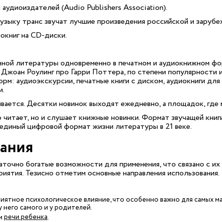
удиоиздателей (Audio Publishers Association).
узыку транс звучат лучшие произведения российской и зарубе
иокниг на CD-диски.
нной литературы одновременно в печатном и аудиокнижном фор
и Джоан Роулинг про Гарри Поттера, по степени популярности 
рм: аудиоэкскурсии, печатные книги с диском, аудиокниги для
и.
вается. Десятки новинок выходят ежедневно, а площадок, где 
 читает, но и слушает книжные новинки. Формат звучащей книги
 единый цифровой формат жизни литературы в 21 веке.
вания
аточно богатые возможности для применения, что связано с и
приятия. Тезисно отметим основные направления использования.
ятное психологическое влияние, что особенно важно для самых ма
 него самого и у родителей.
речи ребенка
ии
.