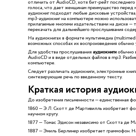
отличить от AudioCD, хотя бит-рейт последнего 
голоса, что дает женщинам преимущество перед 
аудиокниг подходят любые дисковые устройства
mp3-аудиокниг на компьютере можно использовать
прилагаемые многими издательствами на диске — 
перекачать для дальнейшего прослушивания соде
На аудиокнигах в формате мультимедиа (multimed
возможных способах их воспроизведения обычно у
Для удобства прослушивания
аудиокниги
обычно в
AudioCD и в виде отдельных файлов в mp3. Разби
компьютере.
Следует различать аудиокниги, электронные книг
синтезирующие речь по введенному тексту.
Краткая история аудиок
До изобретения письменности — единственная фор
1860 — Э.Л. Скотт де Мартивилль изобретает фон
научном кругу.
1877 — Томас Эдисон независимо от Скотта де М
1887 — Эмиль Берлинер изобретает граммофон. На