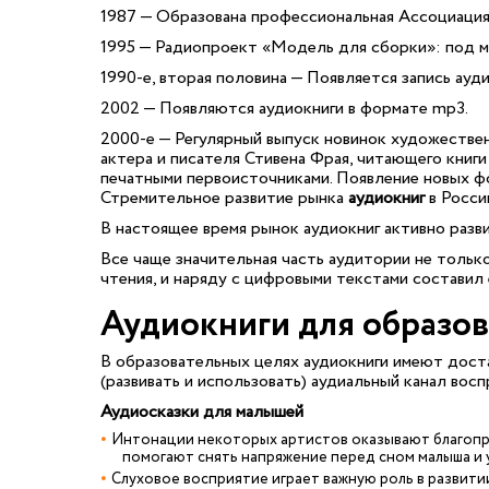
1987 — Образована профессиональная Ассоциация а
1995 — Радиопроект «Модель для сборки»: под м
1990-е, вторая половина — Появляется запись ауд
2002 — Появляются аудиокниги в формате mp3.
2000-е — Регулярный выпуск новинок художестве
актера и писателя Стивена Фрая, читающего книг
печатными первоисточниками. Появление новых фо
Стремительное развитие рынка
аудиокниг
в Росси
В настоящее время рынок аудиокниг активно разви
Все чаще значительная часть аудитории не только
чтения, и наряду с цифровыми текстами составил
Аудиокниги для образо
В образовательных целях аудиокниги имеют дост
(развивать и использовать) аудиальный канал вос
Аудиосказки для малышей
Интонации некоторых артистов оказывают благопри
помогают снять напряжение перед сном малыша и у
Слуховое восприятие играет важную роль в развит