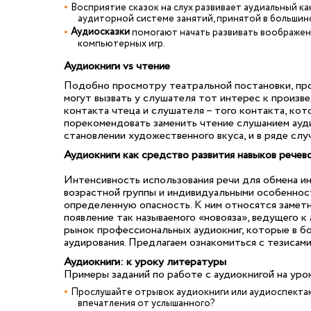
Восприятие сказок на слух развивает аудиальный к
аудиторной системе занятий, принятой в больши
Аудиосказки
помогают начать развивать воображен
компьютерных игр.
Аудиокниги vs чтение
Подобно просмотру театральной постановки, про
могут вызвать у слушателя тот интерес к произве
контакта чтеца и слушателя – того контакта, кот
порекомендовать заменить чтение слушанием ауди
становлении художественного вкуса, и в ряде сл
Аудиокниги как средство развития навыков речев
Интенсивность использования речи для обмена и
возрастной группы и индивидуальными особеннос
определенную опасность. К ним относятся замет
появление так называемого «новояза», ведущего к
рынок профессиональных аудиокниг, которые в б
аудирования. Предлагаем ознакомиться с тезисам
Аудиокниги: к уроку литературы
Примеры заданий по работе с аудиокнигой на уро
Прослушайте отрывок аудиокниги или аудиоспектак
впечатления от услышанного?