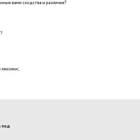
анные вами сходства и различия?
в?
 лексики;
а под