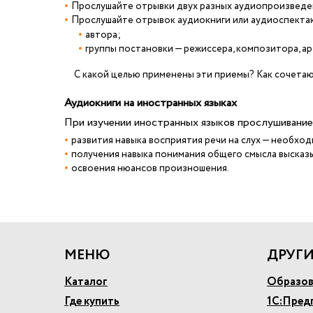
Прослушайте отрывки двух разных аудиопроизведений
Прослушайте отрывок аудиокниги или аудиоспекта
автора;
группы постановки — режиссера, композитора, ар
С какой целью применены эти приемы? Как сочета
Аудиокниги на иностранных языках
При изучении иностранных языков прослушивание
развития навыка восприятия речи на слух — необх
получения навыка понимания общего смысла высказ
освоения нюансов произношения.
МЕНЮ
ДРУГИ
Каталог
Образов
Где купить
1С:Пред