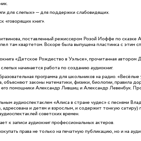
ник.
ги для слепых» — для поддержки слабовидящих.
к «говорящих книг».
итвинова, поставленный режиссером Розой Иоффе по сказке 
пел там квартетом. Вскоре была выпущена пластинка с этим сп
окнига «Детское Рождество в Уэльсе», прочитанная автором 
слепых начинается работа по созданию аудиокниг.
бразовательная программа для школьников на радио. «Весёлые
, объясняют законы математики, физики, биологии, правила до
 его помощники Александр Лившиц и Александр Левенбук. Пр
ьным аудиоспектаклем «Алиса в стране чудес» с песнями Влад
а, адресована и детям и взрослым, и содержит тонкую сатиру)
аудиоспектаклей советских времен.
ает к записи аудиокниг профессиональных актеров.
окупать права не только на печатную публикацию, но и на ауд