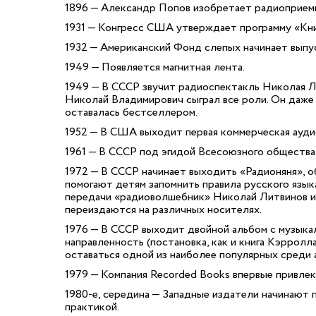
1896 — Александр Попов изобретает радиоприем
1931 — Конгресс США утверждает программу «Кни
1932 — Американский Фонд слепых начинает выпус
1949 — Появляется магнитная лента.
1949 — В СССР звучит радиоспектакль Николая Л
Николай Владимирович сыграл все роли. Он даже 
оставалась бестселлером.
1952 — В США выходит первая коммерческая ауди
1961 — В СССР под эгидой Всесоюзного общества 
1972 — В СССР начинает выходить «Радионяня», о
помогают детям запомнить правила русского языка
передачи «радиоволшебник» Николай Литвинов и
переиздаются на различных носителях.
1976 — В СССР выходит двойной альбом с музыкал
направленность (постановка, как и книга Кэрролл
оставаться одной из наиболее популярных среди 
1979 — Компания Recorded Books впервые привлек
1980-е, середина — Западные издатели начинают п
практикой.