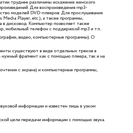
жатии труднее различимы искажения женского
произведений. Для воспроизведения mp3-
нство моделей DVD-плееров. Для прослушивания
dia Player, etc.), а также программы,
ка в дисковод. Компьютер позволяет также
, мобильный телефон с поддержкой mp3 и т.п..
ографии, видео, компьютерные программы). О
гменты существуют в виде отдельных треков в
 нужный фрагмент как с помощью плеера, так и на
очтения с экрана) и компьютерные программы,
звуковой информации и известен лишь в узком
ской цели передачи информации с помощью звука.