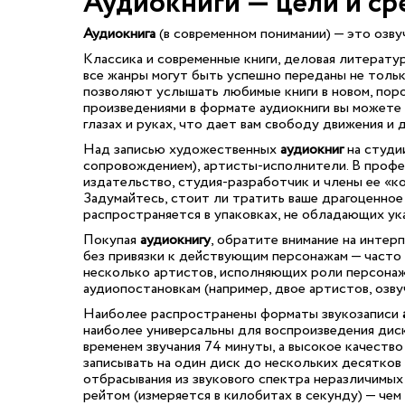
Аудиокниги — цели и ср
Аудиокнига
(в современном понимании) — это озв
Классика и современные книги, деловая литератур
все жанры могут быть успешно переданы не тольк
позволяют услышать любимые книги в новом, пор
произведениями в формате аудиокниги вы можете 
глазах и руках, что дает вам свободу движения и
Над записью художественных
аудиокниг
на студи
сопровождением), артисты-исполнители. В профес
издательство, студия-разработчик и члены ее «к
Задумайтесь, стоит ли тратить ваше драгоценное
распространяется в упаковках, не обладающих ук
Покупая
аудиокнигу
, обратите внимание на инте
без привязки к действующим персонажам — часто
несколько артистов, исполняющих роли персонаж
аудиопостановкам (например, двое артистов, озв
Наиболее распространены форматы звукозаписи
наиболее универсальны для воспроизведения диск
временем звучания 74 минуты, а высокое качеств
записывать на один диск до нескольких десятков 
отбрасывания из звукового спектра неразличимых
рейтом (измеряется в килобитах в секунду) — чем