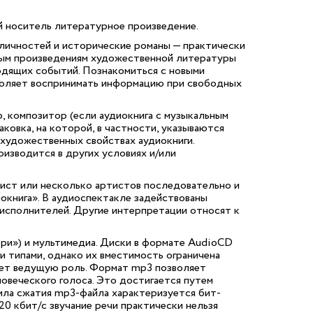
й носитель литературное произведение.
х личностей и исторические романы — практически
ым произведениям художественной литературы
одящих событий. Познакомиться с новыми
зволяет воспринимать информацию при свободных
, композитор (если аудиокнига с музыкальным
овка, на которой, в частности, указываются
 художественных свойствах аудиокниги.
изводится в других условиях и/или
тист или несколько артистов последовательно и
окнига». В аудиоспектакле задействованы
 исполнителей. Другие интерпретации относят к
ри») и мультимедиа. Диски в формате AudioCD
и типами, однако их вместимость ограничена
рает ведущую роль. Формат mp3 позволяет
ловеческого голоса. Это достигается путем
Сила сжатия mp3-файла характеризуется бит-
20 кбит/с звучание речи практически нельзя