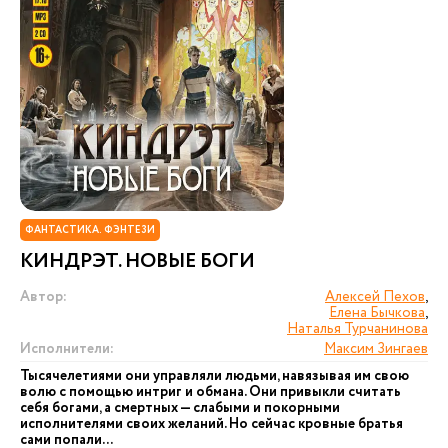
ФАНТАСТИКА. ФЭНТЕЗИ
КИНДРЭТ. НОВЫЕ БОГИ
Автор:
Алексей Пехов
,
Елена Бычкова
,
Наталья Турчанинова
Исполнители:
Максим Зингаев
Тысячелетиями они управляли людьми, навязывая им свою
волю с помощью интриг и обмана. Они привыкли считать
себя богами, а смертных — слабыми и покорными
исполнителями своих желаний. Но сейчас кровные братья
сами попали...