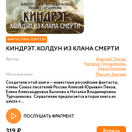
ФАНТАСТИКА. ФЭНТЕЗИ
КИНДРЭТ. КОЛДУН ИЗ КЛАНА СМЕРТИ
Автор:
Алексей Пехов
,
Наталья Турчанинова
,
Елена Бычкова
Исполнители:
Максим Зингаев
Создатели этой книги — известные российские фантасты,
члены Союза писателей России Алексей Юрьевич Пехов,
Елена Александровна Бычкова и Наталья Владимировна
Турчанинова. Слушателям предлагается вторая книга из
цикла «...
ПОСЛУШАТЬ ФРАГМЕНТ
319 ₽
Купить