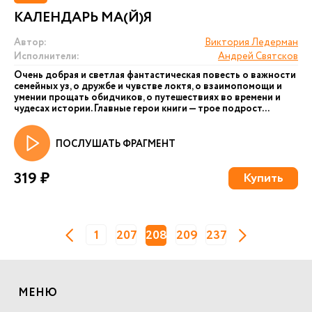
КАЛЕНДАРЬ МА(Й)Я
Автор:
Виктория Ледерман
Исполнители:
Андрей Святсков
Очень добрая и светлая фантастическая повесть о важности
семейных уз, о дружбе и чувстве локтя, о взаимопомощи и
умении прощать обидчиков, о путешествиях во времени и
чудесах истории. Главные герои книги — трое подрост...
ПОСЛУШАТЬ ФРАГМЕНТ
319 ₽
Купить
1
207
208
209
237
МЕНЮ