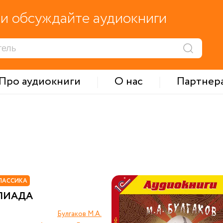
и обсуждайте аудиокниги
Про аудиокниги
О нас
Партнер
ЛАССИКА
ЛИАДА
Булгаков М.А.