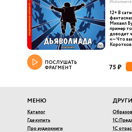
Исполните
12+ В сат
фантасма
Михаил Бу
пример то
доводит ч
«— Что ва
Короткова
ПОСЛУШАТЬ
75 ₽
ФРАГМЕНТ
МЕНЮ
ДРУГИ
Каталог
Образов
Где купить
1С:Пред
Про аудиокниги
1С отра