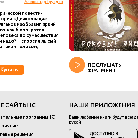
ли:
Александр Груздев
ирической повести-
гории «Дьяволиада»
лгаков изобразил яркий
го, как бюрократия
еловека до сумасшествия.
м надо? — спросил лысый
 таким голосом, ...
ПОСЛУШАТЬ
Купить
ФРАГМЕНТ
Е САЙТЫ 1С
НАШИ ПРИЛОЖЕНИЯ
ательные программы 1С
Ваши любимые книги будут всегд
рукой
приятие
слевые решения