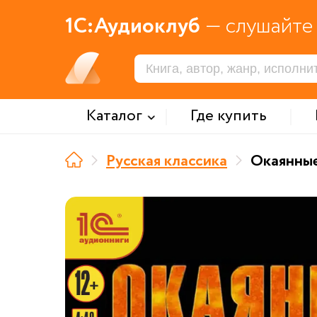
1С:Аудиоклуб
— слушайте 
Каталог
Где купить
Русская классика
Окаянны