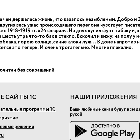
на чем держалась жизнь, что казалось незыблемым. Добро и 
 других весь ужас происходящего перелома чувствует писате
в 1918-1919 гг. «24 февраля. На днях купил фунт табаку и, 
есть утра что-то бах в стекло. Вскочил и вижу: на полу у ме
облака, порою солнце, синие клоки луж... В доме напротив
ется это теперь. И очень трогательно. Многие плакали».
рочитан без сокращений
Е САЙТЫ 1С
НАШИ ПРИЛОЖЕНИЯ
ательные программы 1С
Ваши любимые книги будут всегд
рукой
приятие
слевые решения
ru