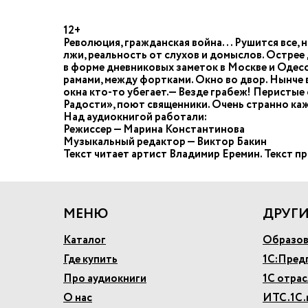
12+
Революция, гражданская война... Рушится все, 
лжи, реальность от слухов и домыслов. Острее
в форме дневниковых заметок в Москве и Одессе 
рамами, между фортками. Окно во двор. Нынче в ш
окна кто-то убегает.— Везде грабеж! Перистые 
Радости», поют священники. Очень странно каж
Над аудиокнигой работали:
Режиссер — Марина Константинова
Музыкальный редактор — Виктор Бакин
Текст читает артист Владимир Еремин. Текст п
МЕНЮ
ДРУГИ
Каталог
Образов
Где купить
1С:Пред
Про аудиокниги
1С отра
О нас
ИТС.1С.