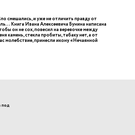
Зло смешались, и уже не отличить правду от
ль... Книга Ивана Алексеевича Бунина написана
чтобы он не сох, повесил на веревочке между
ня камень, стекла пробиты, табаку нет, а от
 нас молебствие, принесли икону «Нечаянной
а под