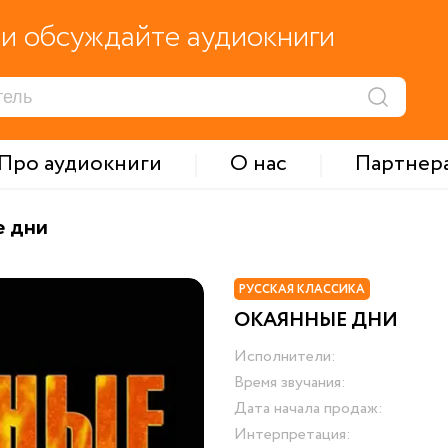
и обсуждайте аудиокниги
Про аудиокниги
О нас
Партнер
е дни
РУССКАЯ КЛАССИКА
ОКАЯННЫЕ ДНИ
Исполнители:
Время звучания:
Дата начала продаж:
Интерпретация: