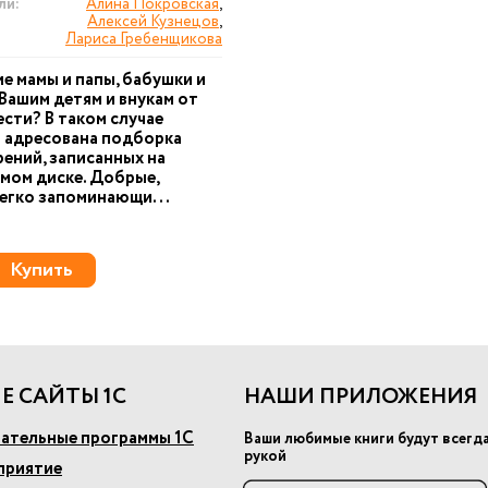
ли:
Алина Покровская
,
Алексей Кузнецов
,
Лариса Гребенщикова
е мамы и папы, бабушки и
Вашим детям и внукам от
ести? В таком случае
 адресована подборка
ений, записанных на
мом диске. Добрые,
легко запоминающи...
Купить
Е САЙТЫ 1С
НАШИ ПРИЛОЖЕНИЯ
ательные программы 1С
Ваши любимые книги будут всегд
рукой
приятие