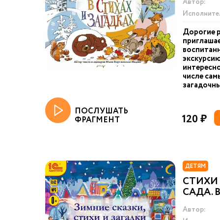
Автор:
Исполните
Дорогие р
приглашае
воспитан
экскурсию
интересно 
числе сам
загадочны
ПОСЛУШАТЬ
120 ₽
ФРАГМЕНТ
ДЕТЯМ
СТИХИ
САДА. 
Автор: