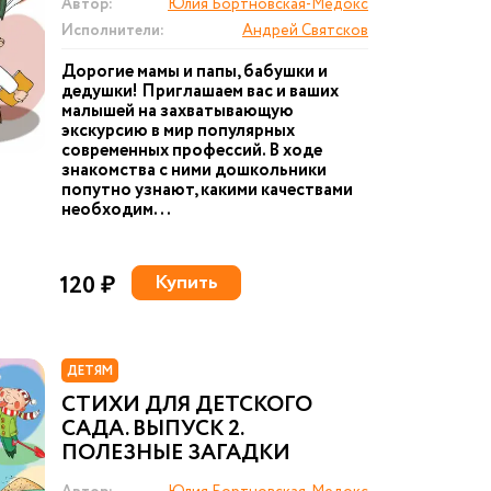
Автор:
Юлия Бортновская-Медокс
Исполнители:
Андрей Святсков
Дорогие мамы и папы, бабушки и
дедушки! Приглашаем вас и ваших
малышей на захватывающую
экскурсию в мир популярных
современных профессий. В ходе
знакомства с ними дошкольники
попутно узнают, какими качествами
необходим...
120 ₽
Купить
ДЕТЯМ
СТИХИ ДЛЯ ДЕТСКОГО
САДА. ВЫПУСК 2.
ПОЛЕЗНЫЕ ЗАГАДКИ