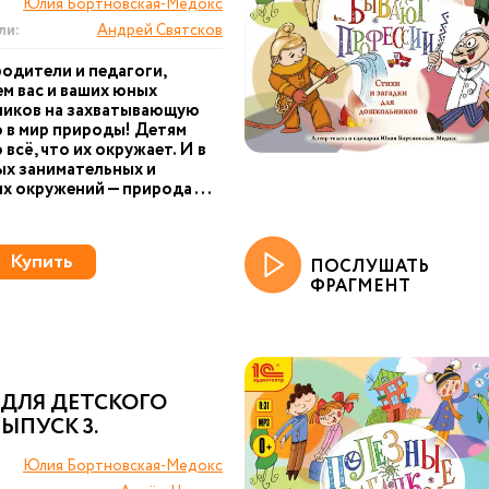
Юлия Бортновская-Медокс
ли:
Андрей Святсков
одители и педагоги,
м вас и ваших юных
ников на захватывающую
 в мир природы! Детям
всё, что их окружает. И в
ых занимательных и
х окружений — природа ...
Купить
ПОСЛУШАТЬ
ФРАГМЕНТ
 ДЛЯ ДЕТСКОГО
ВЫПУСК 3.
Юлия Бортновская-Медокс