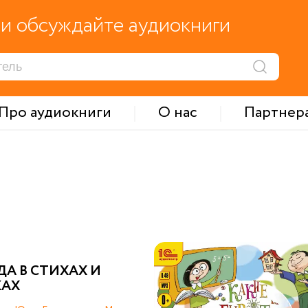
и обсуждайте аудиокниги
Про аудиокниги
О нас
Партнер
А В СТИХАХ И
КАХ