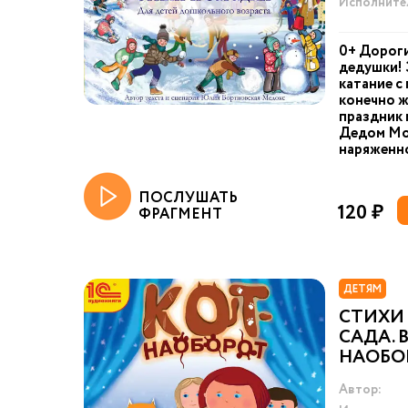
Исполните
0+ Дороги
дедушки! 
катание с 
конечно ж
праздник 
Дедом Мо
наряженно
ПОСЛУШАТЬ
120 ₽
ФРАГМЕНТ
ДЕТЯМ
СТИХИ
САДА. 
НАОБО
Автор: