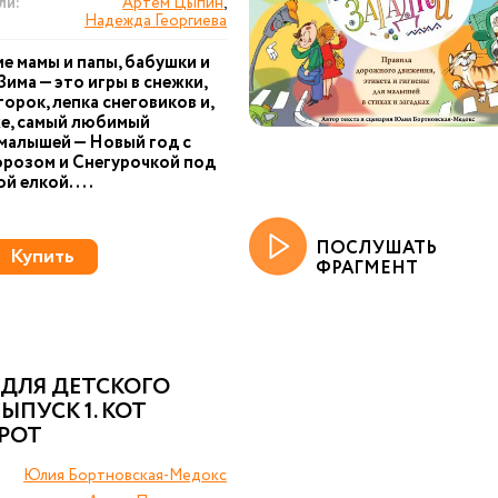
ли:
Артём Цыпин
,
Надежда Георгиева
е мамы и папы, бабушки и
Зима — это игры в снежки,
горок, лепка снеговиков и,
е, самый любимый
малышей — Новый год с
розом и Снегурочкой под
й елкой....
ПОСЛУШАТЬ
Купить
ФРАГМЕНТ
 ДЛЯ ДЕТСКОГО
ВЫПУСК 1. КОТ
РОТ
Юлия Бортновская-Медокс