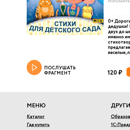
Исполните
0+ Дороги
дедушки! 
двух до ш
именно им
стихотвор
предлагае
веселые, 
ПОСЛУШАТЬ
120 ₽
ФРАГМЕНТ
МЕНЮ
ДРУГИ
Каталог
Образов
Где купить
1С:Пред