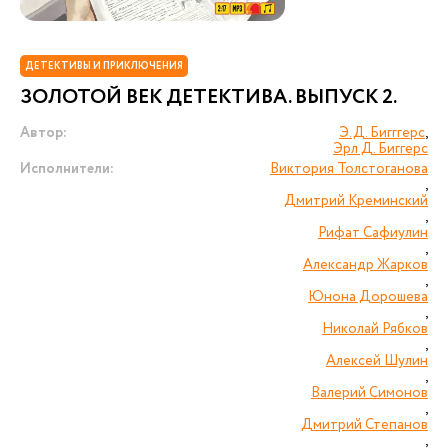
ДЕТЕКТИВЫ И ПРИКЛЮЧЕНИЯ
ЗОЛОТОЙ ВЕК ДЕТЕКТИВА. ВЫПУСК 2.
Автор:
Э.Д. Бигггерс
,
Эрл Д. Биггерс
Исполнители:
Виктория Толстоганова
,
Дмитрий Креминский
,
Рифат Сафиулин
,
Александр Жарков
,
Юнона Дорошева
,
Николай Рябков
,
Алексей Шулин
,
Валерий Симонов
,
Дмитрий Степанов
,