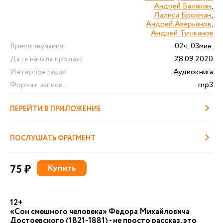
Андрей Балякин
,
Лариса Брохман
,
Андрей Аверьянов
,
Андрей Тушканов
Время звучания:
02ч. 03мин.
Дата начала продаж:
28.09.2020
Интерпретация:
Аудиокнига
Формат записи:
mp3
ПЕРЕЙТИ В ПРИЛОЖЕНИЕ
ПОСЛУШАТЬ ФРАГМЕНТ
75 ₽
Купить
12+
«Сон смешного человека» Федора Михайловича
Достоевского (1821-1881) - не просто рассказ, это