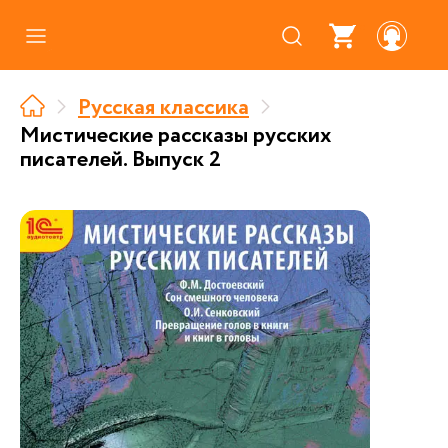
Каталог
Русская классика
Где купить
Мистические рассказы русских
писателей. Выпуск 2
Про аудиокниги
О нас
Партнерам