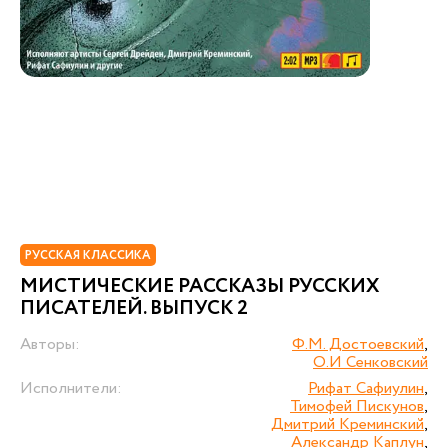
РУССКАЯ КЛАССИКА
МИСТИЧЕСКИЕ РАССКАЗЫ РУССКИХ
ПИСАТЕЛЕЙ. ВЫПУСК 2
Авторы:
Ф.М. Достоевский
,
О.И Сенковский
Исполнители:
Рифат Сафиулин
,
Тимофей Пискунов
,
Дмитрий Креминский
,
Александр Каплун
,