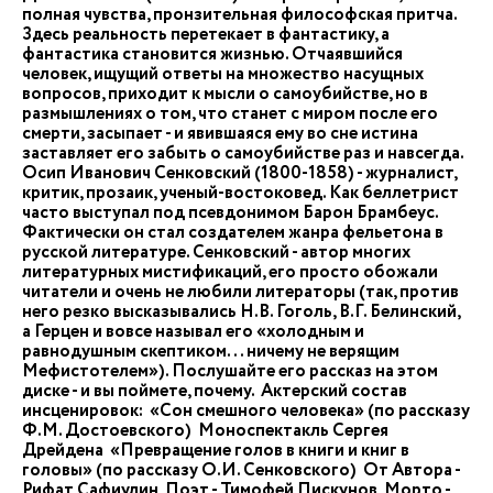
полная чувства, пронзительная философская притча.
Здесь реальность перетекает в фантастику, а
фантастика становится жизнью. Отчаявшийся
человек, ищущий ответы на множество насущных
вопросов, приходит к мысли о самоубийстве, но в
размышлениях о том, что станет с миром после его
смерти, засыпает - и явившаяся ему во сне истина
заставляет его забыть о самоубийстве раз и навсегда.
Осип Иванович Сенковский (1800-1858) - журналист,
критик, прозаик, ученый-востоковед. Как беллетрист
часто выступал под псевдонимом Барон Брамбеус.
Фактически он стал создателем жанра фельетона в
русской литературе. Сенковский - автор многих
литературных мистификаций, его просто обожали
читатели и очень не любили литераторы (так, против
него резко высказывались Н.В. Гоголь, В.Г. Белинский,
а Герцен и вовсе называл его «холодным и
равнодушным скептиком... ничему не верящим
Мефистотелем»). Послушайте его рассказ на этом
диске - и вы поймете, почему. Актерский состав
инсценировок: «Сон смешного человека» (по рассказу
Ф.М. Достоевского) Моноспектакль Сергея
Дрейдена «Превращение голов в книги и книг в
головы» (по рассказу О.И. Сенковского) От Автора -
Рифат Сафиулин Поэт - Тимофей Пискунов Морто -