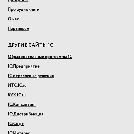
Где купить
Про аудиокниги
О нас
Партнерам
ДРУГИЕ САЙТЫ 1С
Образовательные программы 1С
1С:Предприятие
1С отраслевые решения
ИТС.1С.ru
БУХ.1С.ru
1С:Консалтинг
1С:Дистрибьюция
1С:Софт
1С:Интерес