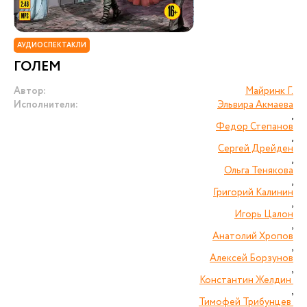
АУДИОСПЕКТАКЛИ
ГОЛЕМ
Автор:
Майринк Г.
Исполнители:
Эльвира Акмаева
,
Федор Степанов
,
Сергей Дрейден
,
Ольга Тенякова
,
Григорий Калинин
,
Игорь Цалон
,
Анатолий Хропов
,
Алексей Борзунов
,
Константин Желдин
,
Тимофей Трибунцев