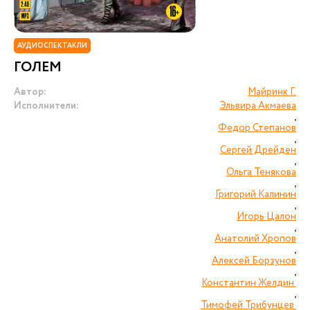
АУДИОСПЕКТАКЛИ
ГОЛЕМ
Автор:
Майринк Г.
Исполнители:
Эльвира Акмаева
,
Федор Степанов
,
Сергей Дрейден
,
Ольга Тенякова
,
Григорий Калинин
,
Игорь Цалон
,
Анатолий Хропов
,
Алексей Борзунов
,
Константин Желдин
,
Тимофей Трибунцев