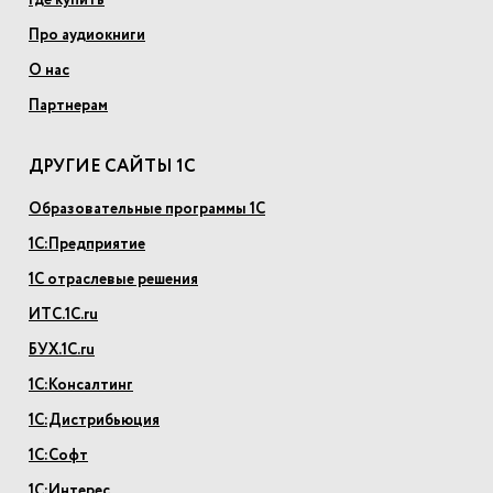
Где купить
Про аудиокниги
О нас
Партнерам
ДРУГИЕ САЙТЫ 1С
Образовательные программы 1С
1С:Предприятие
1С отраслевые решения
ИТС.1С.ru
БУХ.1С.ru
1С:Консалтинг
1С:Дистрибьюция
1С:Софт
1С:Интерес