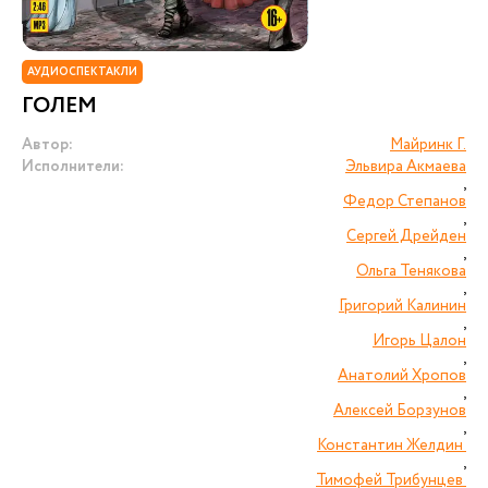
АУДИОСПЕКТАКЛИ
ГОЛЕМ
Автор:
Майринк Г.
Исполнители:
Эльвира Акмаева
,
Федор Степанов
,
Сергей Дрейден
,
Ольга Тенякова
,
Григорий Калинин
,
Игорь Цалон
,
Анатолий Хропов
,
Алексей Борзунов
,
Константин Желдин
,
Тимофей Трибунцев