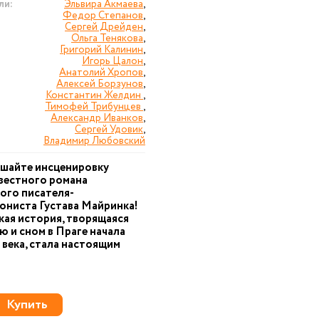
ли:
Эльвира Акмаева
,
Федор Степанов
,
Сергей Дрейден
,
Ольга Тенякова
,
Григорий Калинин
,
Игорь Цалон
,
Анатолий Хропов
,
Алексей Борзунов
,
Константин Желдин
,
Тимофей Трибунцев
,
Александр Иванков
,
Сергей Удовик
,
Владимир Любовский
ушайте инсценировку
вестного романа
ого писателя-
ониста Густава Майринка!
ая история, творящаяся
ю и сном в Праге начала
века, стала настоящим
Купить