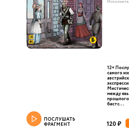
Исполните
12+ Посл
самого из
австрийск
экспресси
Мистическ
между явь
прошлого 
бестс...
ПОСЛУШАТЬ
120 ₽
ФРАГМЕНТ