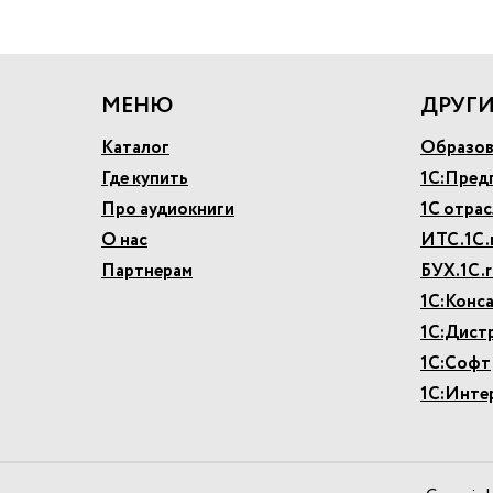
МЕНЮ
ДРУГИ
Каталог
Образов
Где купить
1С:Пред
Про аудиокниги
1С отра
О нас
ИТС.1С.
Партнерам
БУХ.1С.r
1С:Конс
1С:Дист
1С:Софт
1С:Инте