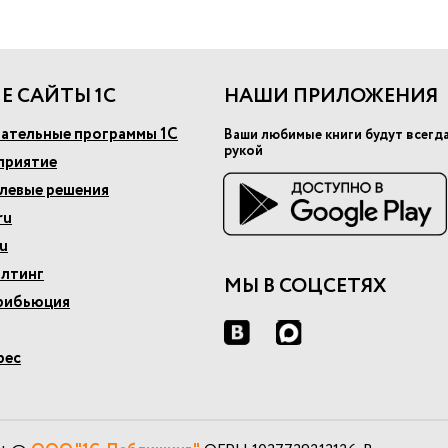
Е САЙТЫ 1С
НАШИ ПРИЛОЖЕНИЯ
ательные программы 1С
Ваши любимые книги будут всегд
рукой
приятие
слевые решения
ru
u
алтинг
МЫ В СОЦСЕТЯХ
рибьюция
рес