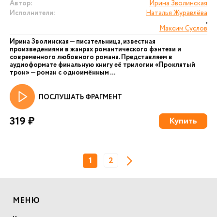
Автор:
Ирина Зволинская
Исполнители:
Наталья Журавлёва
,
Максим Суслов
Ирина Зволинская — писательница, известная
произведениями в жанрах романтического фэнтези и
современного любовного романа. Представляем в
аудиоформате финальную книгу её трилогии «Проклятый
трон» — роман с одноимённым ...
ПОСЛУШАТЬ ФРАГМЕНТ
319 ₽
Купить
1
2
МЕНЮ