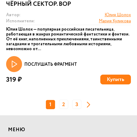
ЧЁРНЫЙ СЕКТОР. ВОР
Автор:
Юлия Шолох
Исполнители:
Мария Куликова
Юлия Шолох — популярная российская писательница,
работающая в жанрах романтической фантастики и фэнтези.
От её книг, наполненных приключениями, таинственными
загадками и трогательными любовными историями,
невозможно от...
ПОСЛУШАТЬ ФРАГМЕНТ
319 ₽
Купить
1
2
3
МЕНЮ