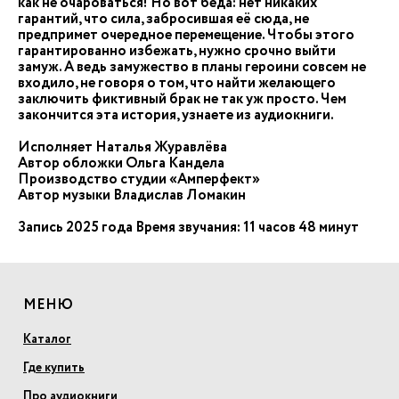
как не очароваться! Но вот беда: нет никаких
гарантий, что сила, забросившая её сюда, не
предпримет очередное перемещение. Чтобы этого
гарантированно избежать, нужно срочно выйти
замуж. А ведь замужество в планы героини совсем не
входило, не говоря о том, что найти желающего
заключить фиктивный брак не так уж просто. Чем
закончится эта история, узнаете из аудиокниги.
Исполняет Наталья Журавлёва
Автор обложки Ольга Кандела
Производство студии «Амперфект»
Автор музыки Владислав Ломакин
Запись 2025 года Время звучания: 11 часов 48 минут
МЕНЮ
Каталог
Где купить
Про аудиокниги