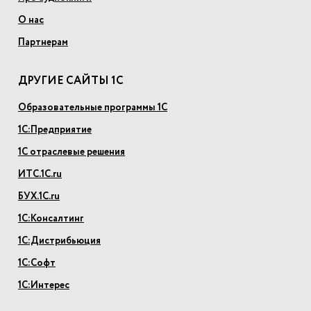
О нас
Партнерам
ДРУГИЕ САЙТЫ 1С
Образовательные программы 1С
1С:Предприятие
1С отраслевые решения
ИТС.1С.ru
БУХ.1С.ru
1С:Консалтинг
1С:Дистрибьюция
1С:Софт
1С:Интерес