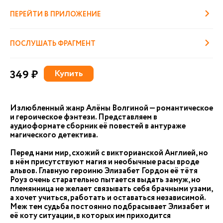
ПЕРЕЙТИ В ПРИЛОЖЕНИЕ
ПОСЛУШАТЬ ФРАГМЕНТ
349 ₽
Купить
Излюбленный жанр Алёны Волгиной — романтическое
и героическое фэнтези. Представляем в
аудиоформате сборник её повестей в антураже
магического детектива.
Перед нами мир, схожий с викторианской Англией, но
в нём присутствуют магия и необычные расы вроде
альвов. Главную героиню Элизабет Гордон её тётя
Роуз очень старательно пытается выдать замуж, но
племянница не желает связывать себя брачными узами,
а хочет учиться, работать и оставаться независимой.
Меж тем судьба постоянно подбрасывает Элизабет и
её коту ситуации, в которых им приходится