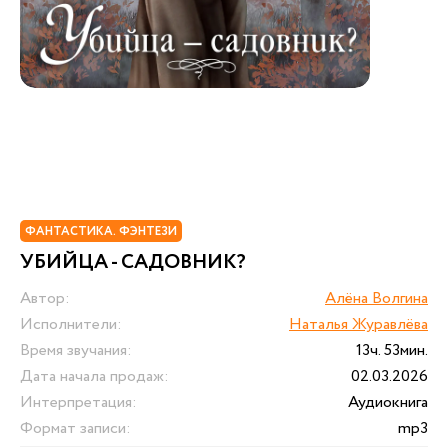
ФАНТАСТИКА. ФЭНТЕЗИ
УБИЙЦА - САДОВНИК?
Автор:
Алёна Волгина
Исполнители:
Наталья Журавлёва
Время звучания:
13ч. 53мин.
Дата начала продаж:
02.03.2026
Интерпретация:
Аудиокнига
Формат записи:
mp3