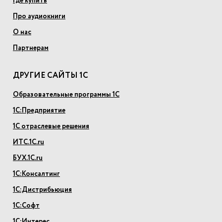
Где купить
Про аудиокниги
О нас
Партнерам
ДРУГИЕ САЙТЫ 1С
Образовательные программы 1С
1С:Предприятие
1С отраслевые решения
ИТС.1С.ru
БУХ.1С.ru
1С:Консалтинг
1С:Дистрибьюция
1С:Софт
1С:Интерес