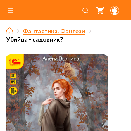
Каталог
Фантастика. Фэнтези
Где купить
Убийца - садовник?
Про аудиокниги
О нас
Партнерам