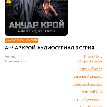
ФАНТАСТИКА. ФЭНТЕЗИ
АНЧАР КРОЙ. АУДИОСЕРИАЛ. 3 СЕРИЯ
Автор:
Игорь Нокс
Исполнители:
Игорь Ломакин
,
Максим Суслов
,
Евгения Осинцева
,
Валерий Куницкий
,
Алексей Дик
,
Татьяна Семенович
,