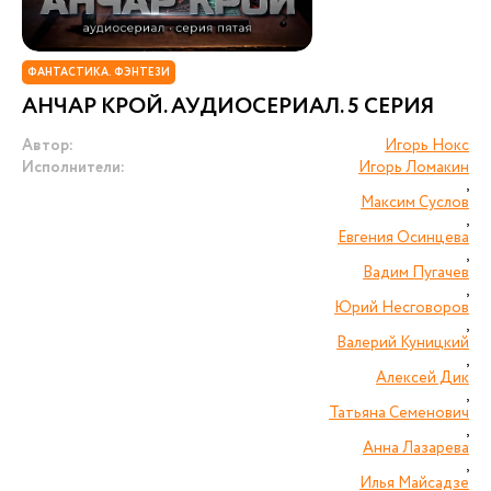
ФАНТАСТИКА. ФЭНТЕЗИ
АНЧАР КРОЙ. АУДИОСЕРИАЛ. 5 СЕРИЯ
Автор:
Игорь Нокс
Исполнители:
Игорь Ломакин
,
Максим Суслов
,
Евгения Осинцева
,
Вадим Пугачев
,
Юрий Несговоров
,
Валерий Куницкий
,
Алексей Дик
,
Татьяна Семенович
,
Анна Лазарева
,
Илья Майсадзе