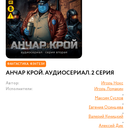
ФАНТАСТИКА. ФЭНТЕЗИ
АНЧАР КРОЙ. АУДИОСЕРИАЛ. 2 СЕРИЯ
Автор:
Игорь Нокс
Исполнители:
Игорь Ломакин
,
Максим Суслов
,
Евгения Осинцева
,
Валерий Куницкий
,
Алексей Дик