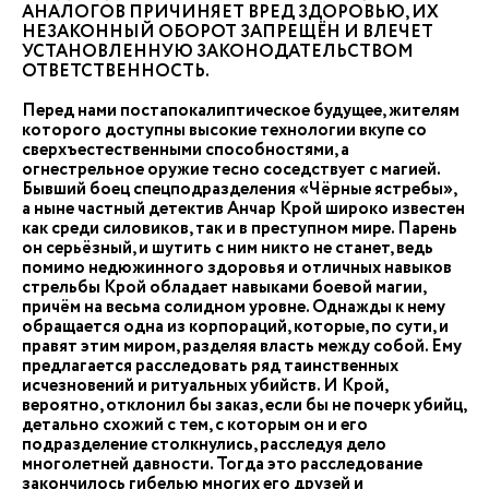
АНАЛОГОВ ПРИЧИНЯЕТ ВРЕД ЗДОРОВЬЮ, ИХ
НЕЗАКОННЫЙ ОБОРОТ ЗАПРЕЩЁН И ВЛЕЧЕТ
УСТАНОВЛЕННУЮ ЗАКОНОДАТЕЛЬСТВОМ
ОТВЕТСТВЕННОСТЬ.
Перед нами постапокалиптическое будущее, жителям
которого доступны высокие технологии вкупе со
сверхъестественными способностями, а
огнестрельное оружие тесно соседствует с магией.
Бывший боец спецподразделения «Чёрные ястребы»,
а ныне частный детектив Анчар Крой широко известен
как среди силовиков, так и в преступном мире. Парень
он серьёзный, и шутить с ним никто не станет, ведь
помимо недюжинного здоровья и отличных навыков
стрельбы Крой обладает навыками боевой магии,
причём на весьма солидном уровне. Однажды к нему
обращается одна из корпораций, которые, по сути, и
правят этим миром, разделяя власть между собой. Ему
предлагается расследовать ряд таинственных
исчезновений и ритуальных убийств. И Крой,
вероятно, отклонил бы заказ, если бы не почерк убийц,
детально схожий с тем, с которым он и его
подразделение столкнулись, расследуя дело
многолетней давности. Тогда это расследование
закончилось гибелью многих его друзей и