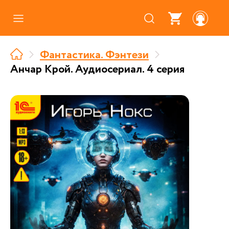
Каталог
Фантастика. Фэнтези
Где купить
Анчар Крой. Аудиосериал. 4 серия
Про аудиокниги
О нас
Партнерам