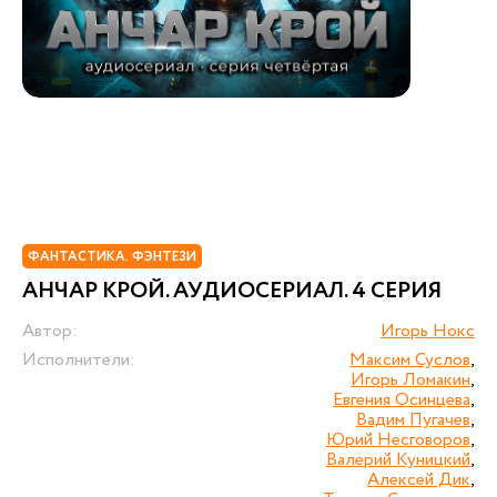
ФАНТАСТИКА. ФЭНТЕЗИ
АНЧАР КРОЙ. АУДИОСЕРИАЛ. 4 СЕРИЯ
Автор:
Игорь Нокс
Исполнители:
Максим Суслов
,
Игорь Ломакин
,
Евгения Осинцева
,
Вадим Пугачев
,
Юрий Несговоров
,
Валерий Куницкий
,
Алексей Дик
,