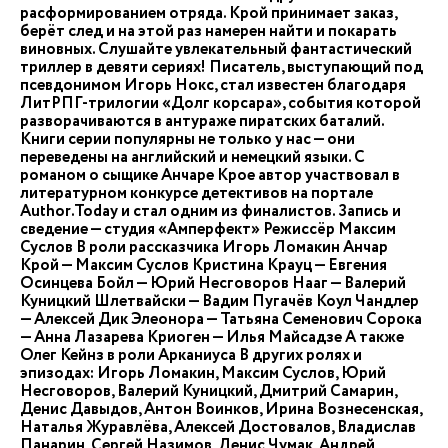
расформированием отряда. Крой принимает заказ,
берёт след и на этой раз намерен найти и покарать
виновных. Слушайте увлекательный фантастический
триллер в девяти сериях! Писатель, выступающий под
псевдонимом Игорь Нокс, стал известен благодаря
ЛитРПГ-трилогии «Долг корсара», события которой
разворачиваются в антураже пиратских баталий.
Книги серии популярны не только у нас — они
переведены на английский и немецкий языки. С
романом о сыщике Анчаре Крое автор участвовал в
литературном конкурсе детективов на портале
Author.Today и стал одним из финалистов. Запись и
сведение — студия «Амперфект» Режиссёр Максим
Суслов В роли рассказчика Игорь Ломакин Анчар
Крой — Максим Суслов Кристина Крауц — Евгения
Осинцева Бойл — Юрий Несговоров Нааг — Валерий
Куницкий Шлетвайски — Вадим Пугачёв Коул Чандлер
— Алексей Дик Элеонора — Татьяна Семенович Сорока
— Анна Лазарева Криоген — Илья Майсадзе А также
Олег Кейнз в роли Арканиуса В других ролях и
эпизодах: Игорь Ломакин, Максим Суслов, Юрий
Несговоров, Валерий Куницкий, Дмитрий Самарин,
Денис Давыдов, Антон Воинков, Ирина Вознесенская,
Наталья Журавлёва, Алексей Достовалов, Владислав
Панарин, Сергей Назимов, Денис Чумак, Андрей