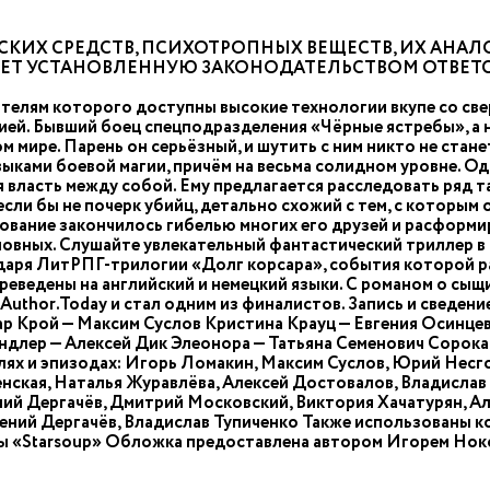
КИХ СРЕДСТВ, ПСИХОТРОПНЫХ ВЕЩЕСТВ, ИХ АНАЛО
ЧЕТ УСТАНОВЛЕННУЮ ЗАКОНОДАТЕЛЬСТВОМ ОТВЕТ
телям которого доступны высокие технологии вкупе со св
гией. Бывший боец спецподразделения «Чёрные ястребы», а
ном мире. Парень он серьёзный, и шутить с ним никто не ста
ыками боевой магии, причём на весьма солидном уровне. Од
яя власть между собой. Ему предлагается расследовать ряд
если бы не почерк убийц, детально схожий с тем, с которым
ование закончилось гибелью многих его друзей и расформи
виновных. Слушайте увлекательный фантастический триллер в
даря ЛитРПГ-трилогии «Долг корсара», события которой р
ереведены на английский и немецкий языки. С романом о сыщ
Author.Today и стал одним из финалистов. Запись и сведен
ар Крой — Максим Суслов Кристина Крауц — Евгения Осинце
ндлер — Алексей Дик Элеонора — Татьяна Семенович Сорока
олях и эпизодах: Игорь Ломакин, Максим Суслов, Юрий Несг
нская, Наталья Журавлёва, Алексей Достовалов, Владислав 
ений Дергачёв, Дмитрий Московский, Виктория Хачатурян, А
ений Дергачёв, Владислав Тупиченко Также использованы 
ппы «Starsoup» Обложка предоставлена автором Игорем Ноксо