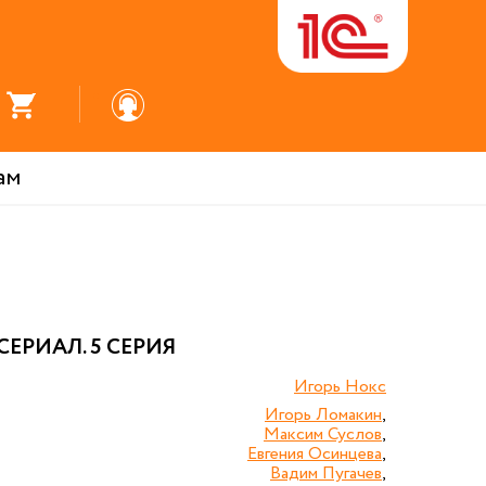
ам
ЕРИАЛ. 5 СЕРИЯ
Игорь Нокс
Игорь Ломакин
,
Максим Суслов
,
Евгения Осинцева
,
Вадим Пугачев
,