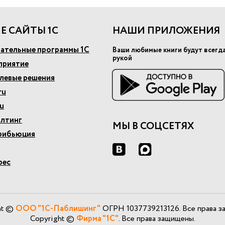
Е САЙТЫ 1С
НАШИ ПРИЛОЖЕНИЯ
ательные программы 1С
Ваши любимые книги будут всегд
рукой
приятие
слевые решения
ru
u
алтинг
МЫ В СОЦСЕТЯХ
рибьюция
рес
ht ©
ООО "1С-Паблишинг"
ОГРН 1037739213126. Все права з
Copyright ©
Фирма "1С"
. Все права защищены.