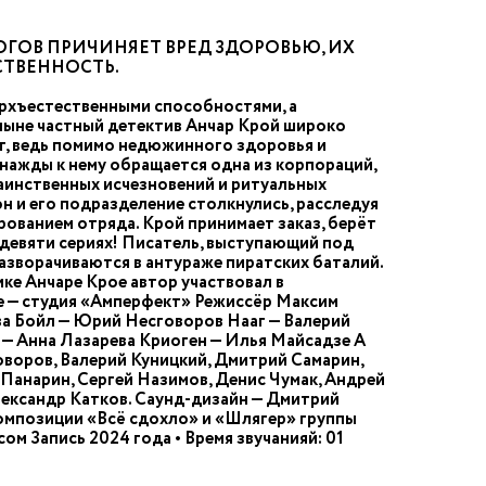
ГОВ ПРИЧИНЯЕТ ВРЕД ЗДОРОВЬЮ, ИХ
СТВЕННОСТЬ.
ерхъестественными способностями, а
 ныне частный детектив Анчар Крой широко
нет, ведь помимо недюжинного здоровья и
нажды к нему обращается одна из корпораций,
 таинственных исчезновений и ритуальных
 он и его подразделение столкнулись, расследуя
рованием отряда. Крой принимает заказ, берёт
 девяти сериях! Писатель, выступающий под
азворачиваются в антураже пиратских баталий.
ике Анчаре Крое автор участвовал в
ие — студия «Амперфект» Режиссёр Максим
ва Бойл — Юрий Несговоров Нааг — Валерий
 — Анна Лазарева Криоген — Илья Майсадзе А
оворов, Валерий Куницкий, Дмитрий Самарин,
Панарин, Сергей Назимов, Денис Чумак, Андрей
лександр Катков. Саунд-дизайн — Дмитрий
композиции «Всё сдохло» и «Шлягер» группы
м Запись 2024 года • Время звучанияй: 01