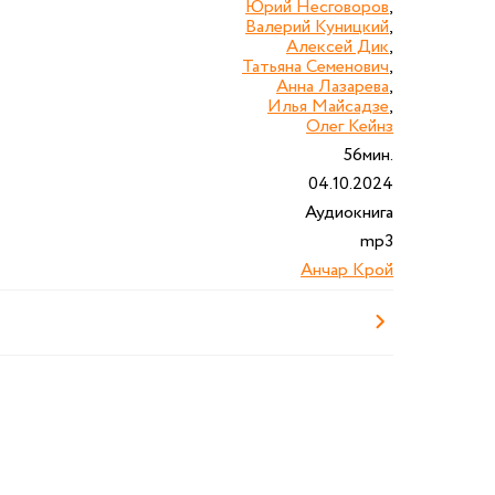
Юрий Несговоров
,
Валерий Куницкий
,
Алексей Дик
,
Татьяна Семенович
,
Анна Лазарева
,
Илья Майсадзе
,
Олег Кейнз
56мин.
04.10.2024
Аудиокнига
mp3
Анчар Крой