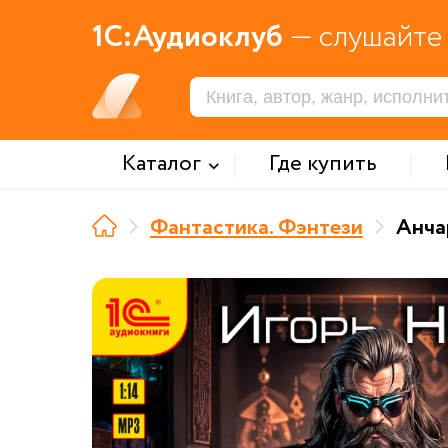
1С:Аудиоклуб
— слушайте 
Каталог
Где купить
Фантастика. Фэнтези
Анча