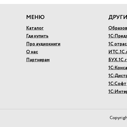
МЕНЮ
ДРУГИ
Каталог
Образов
Где купить
1С:Пред
Про аудиокниги
1С отра
О нас
ИТС.1С.
Партнерам
БУХ.1С.r
1С:Конс
1С:Дист
1С:Софт
1С:Инте
Copyrig