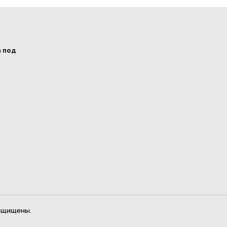
а под
ащищены.