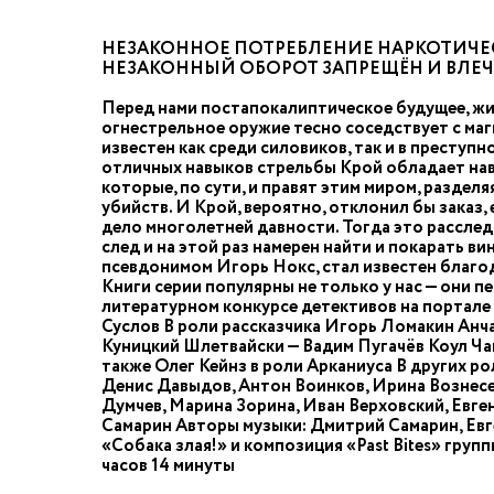
НЕЗАКОННОЕ ПОТРЕБЛЕНИЕ НАРКОТИЧЕС
НЕЗАКОННЫЙ ОБОРОТ ЗАПРЕЩЁН И ВЛЕ
Перед нами постапокалиптическое будущее, жи
огнестрельное оружие тесно соседствует с ма
известен как среди силовиков, так и в преступ
отличных навыков стрельбы Крой обладает нав
которые, по сути, и правят этим миром, раздел
убийств. И Крой, вероятно, отклонил бы заказ, 
дело многолетней давности. Тогда это расслед
след и на этой раз намерен найти и покарать 
псевдонимом Игорь Нокс, стал известен благо
Книги серии популярны не только у нас — они п
литературном конкурсе детективов на портале 
Суслов В роли рассказчика Игорь Ломакин Анч
Куницкий Шлетвайски — Вадим Пугачёв Коул Ча
также Олег Кейнз в роли Арканиуса В других р
Денис Давыдов, Антон Воинков, Ирина Вознесе
Думчев, Марина Зорина, Иван Верховский, Евг
Самарин Авторы музыки: Дмитрий Самарин, Евг
«Собака злая!» и композиция «Past Bites» гру
часов 14 минуты