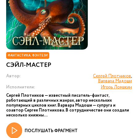
ФАНТАСТИКА. ФЭНТЕЗИ
СЭЙЛ-МАСТЕР
Автор:
Сергей Плотников
,
Варвара Мадоши
Исполнители:
Игорь Ломакин
Сергей Плотников — известный писатель-фантаст,
работающий в различных жанрах, автор нескольких
популярных циклов книг. Варвара Мадоши — супруга и
соавтор Сергея Плотникова. В сотрудничестве они создали
несколько книжны...
ПОСЛУШАТЬ ФРАГМЕНТ