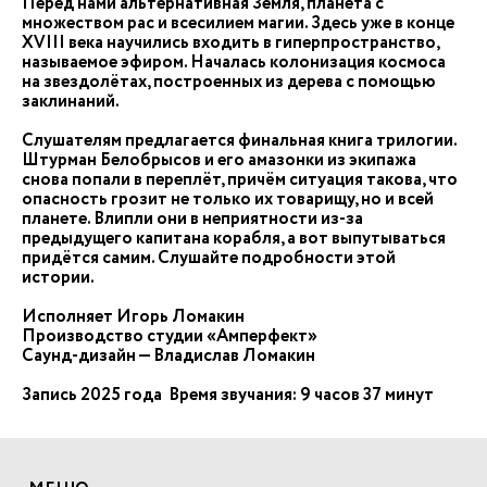
Перед нами альтернативная Земля, планета с
множеством рас и всесилием магии. Здесь уже в конце
XVIII века научились входить в гиперпространство,
называемое эфиром. Началась колонизация космоса
на звездолётах, построенных из дерева с помощью
заклинаний.
Слушателям предлагается финальная книга трилогии.
Штурман Белобрысов и его амазонки из экипажа
снова попали в переплёт, причём ситуация такова, что
опасность грозит не только их товарищу, но и всей
планете. Влипли они в неприятности из-за
предыдущего капитана корабля, а вот выпутываться
придётся самим. Слушайте подробности этой
истории.
Исполняет Игорь Ломакин
Производство студии «Амперфект»
Саунд-дизайн — Владислав Ломакин
Запись 2025 года Время звучания: 9 часов 37 минут