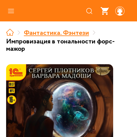
Каталог
Фантастика. Фэнтези
Где купить
Импровизация в тональности форс-
мажор
Про аудиокниги
О нас
Партнерам