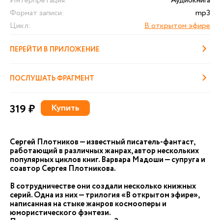
Интерпретация:
Аудиокнига
Формат записи:
mp3
Цикл:
В открытом эфире
ПЕРЕЙТИ В ПРИЛОЖЕНИЕ
ПОСЛУШАТЬ ФРАГМЕНТ
319 ₽
Купить
Сергей Плотников — известный писатель-фантаст,
работающий в различных жанрах, автор нескольких
популярных циклов книг. Варвара Мадоши — супруга и
соавтор Сергея Плотникова.
В сотрудничестве они создали несколько книжных
серий. Одна из них — трилогия «В открытом эфире»,
написанная на стыке жанров космооперы и
юмористического фэнтези.