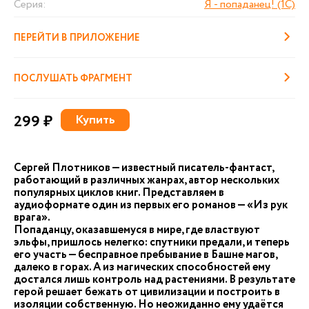
Серия:
Я - попаданец! (1C)
ПЕРЕЙТИ В ПРИЛОЖЕНИЕ
ПОСЛУШАТЬ ФРАГМЕНТ
299 ₽
Купить
Сергей Плотников — известный писатель-фантаст,
работающий в различных жанрах, автор нескольких
популярных циклов книг. Представляем в
аудиоформате один из первых его романов — «Из рук
врага».
Попаданцу, оказавшемуся в мире, где властвуют
эльфы, пришлось нелегко: спутники предали, и теперь
его участь — бесправное пребывание в Башне магов,
далеко в горах. А из магических способностей ему
достался лишь контроль над растениями. В результате
герой решает бежать от цивилизации и построить в
изоляции собственную. Но неожиданно ему удаётся