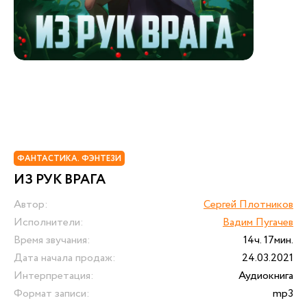
ФАНТАСТИКА. ФЭНТЕЗИ
ИЗ РУК ВРАГА
Автор:
Сергей Плотников
Исполнители:
Вадим Пугачев
Время звучания:
14ч. 17мин.
Дата начала продаж:
24.03.2021
Интерпретация:
Аудиокнига
Формат записи:
mp3