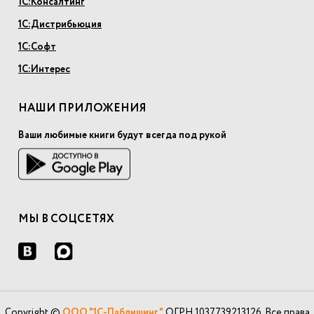
1С:Консалтинг
1С:Дистрибьюция
1С:Софт
1С:Интерес
НАШИ ПРИЛОЖЕНИЯ
Ваши любимые книги будут всегда под рукой
МЫ В СОЦСЕТЯХ
Copyright ©
ООО "1С-Паблишинг"
ОГРН 1037739213126. Все права