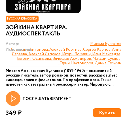
РУССКАЯ КЛАССИКА
ЗОЙКИНА КВАРТИРА.
АУДИОСПЕКТАКЛЬ
Автор:
Михаил Булгаков
Исполнители:
Светлана Антонова, Алексей Кортнев, Сергей Карпов, Анна
Сараева, Алексей Ляпунов, Игорь Ломакин, Илья Майсадзе,
Евгения Осинцева, Вячеслав Ахмедяров, Максим Суслов,
Юрий Несговоров, Данил Оськин
Михаил Афанасьевич Булгаков (1891–1940) — знаменитый
русский писатель, автор романов, повестей, рассказов, пьес,
киносценариев и фельетонов. По профессии врач. Также
известен как театральный режиссёр и актёр. Мировую с...
ПОСЛУШАТЬ ФРАГМЕНТ
349 ₽
Купить