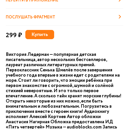
ПЕРЕЙТИ В ПРИЛОЖЕНИЕ
ПОСЛУШАТЬ ФРАГМЕНТ
299 ₽
Купить
Виктория Ледерман — популярная детская
писательница, автор нескольких бестселлеров,
лауреат различных литературных премий.
Первоклассник Сенька Шмелёв после завершения
учебного года впервые в жизни едет с родителями на
море. Стоит ли говорить, что эмоции ребёнка при
первом знакомстве с огромной, шумной и солёной
стихией невероятные. И это только первое
впечатление. А сколько тайн хранят морские глубины!
Открыть некоторые из них можно, если быть
внимательным и любознательным. Погрузитесь в
приключения вместе с героем книги! Аудиокнигу
исполняет Алексей Кортнев Автор обложки
Анастасия Нагирная Обложка предоставлена ИД
«Пять четвертей» Музыка — audioblocks.com Запись