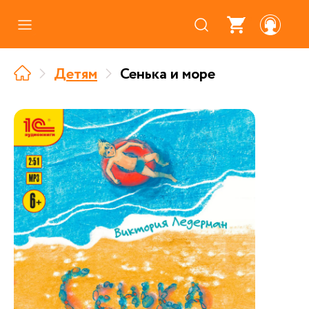
Каталог
Детям
Сенька и море
Где купить
Про аудиокниги
О нас
Партнерам