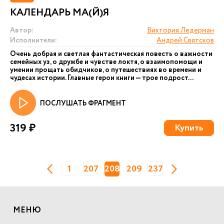
КАЛЕНДАРЬ МА(Й)Я
Автор:
Виктория Ледерман
Исполнители:
Андрей Святсков
Очень добрая и светлая фантастическая повесть о важности
семейных уз, о дружбе и чувстве локтя, о взаимопомощи и
умении прощать обидчиков, о путешествиях во времени и
чудесах истории. Главные герои книги — трое подрост...
ПОСЛУШАТЬ ФРАГМЕНТ
319 ₽
Купить
1
207
208
209
237
МЕНЮ