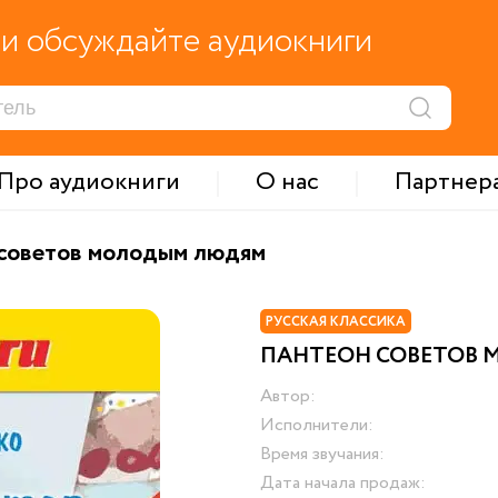
и обсуждайте аудиокниги
Про аудиокниги
О нас
Партнер
советов молодым людям
РУССКАЯ КЛАССИКА
ПАНТЕОН СОВЕТОВ
Автор:
Исполнители:
Время звучания:
Дата начала продаж: