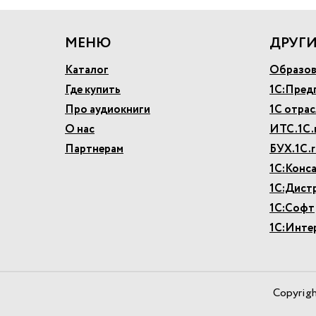
МЕНЮ
ДРУГИ
Каталог
Образов
Где купить
1С:Пред
Про аудиокниги
1С отра
О нас
ИТС.1С.
Партнерам
БУХ.1С.r
1С:Конс
1С:Дист
1С:Софт
1С:Инте
Copyrig