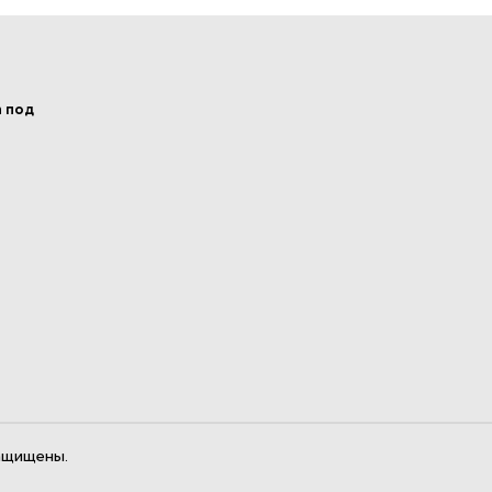
а под
ащищены.