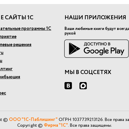
Е САЙТЫ 1С
НАШИ ПРИЛОЖЕНИЯ
ательные программы 1С
Ваши любимые книги будут всегд
рукой
приятие
слевые решения
ru
u
алтинг
МЫ В СОЦСЕТЯХ
рибьюция
рес
ht ©
ООО "1С-Паблишинг"
ОГРН 1037739213126. Все права з
Copyright ©
Фирма "1С"
. Все права защищены.