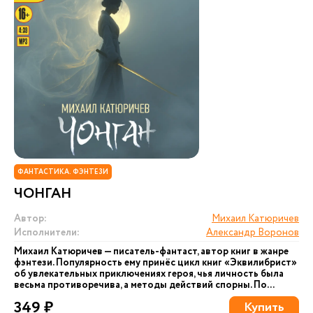
ФАНТАСТИКА. ФЭНТЕЗИ
ЧОНГАН
Автор:
Михаил Катюричев
Исполнители:
Александр Воронов
Михаил Катюричев — писатель-фантаст, автор книг в жанре
фэнтези. Популярность ему принёс цикл книг «Эквилибрист»
об увлекательных приключениях героя, чья личность была
весьма противоречива, а методы действий спорны. По...
349 ₽
Купить