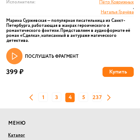
Исполнители:
Пётр Коврижных
,
Наталья Грачёва
Марина Суржевская — популярная писательница из Санкт-
Петербурга, работающая в жанрах героического и
романтического фэнтези. Представляем в аудиоформате её
роман «Сделка», написанный в антураже магического
детектива.
ПОСЛУШАТЬ ФРАГМЕНТ
399 ₽
Купить
1
3
4
5
237
МЕНЮ
Каталог