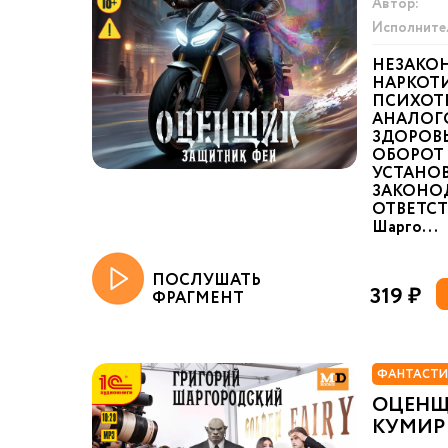
Автор:
Исполните
НЕЗАКО
НАРКОТИ
ПСИХОТ
АНАЛОГ
ЗДОРОВ
ОБОРОТ 
УСТАНО
ЗАКОНО
ОТВЕТСТ
Шарго...
ПОСЛУШАТЬ
319 ₽
ФРАГМЕНТ
ФАНТАСТИ
ОЦЕНЩ
КУМИР