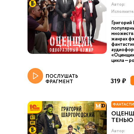
Автор:
Исполните
Григорий
популярны
множества
жанрах фэ
фантастик
аудиоформ
«Оценщик»
цикла — р
ПОСЛУШАТЬ
319 ₽
ФРАГМЕНТ
ФАНТАСТИ
ОЦЕНЩИ
ТЕНЬЮ
Автор: