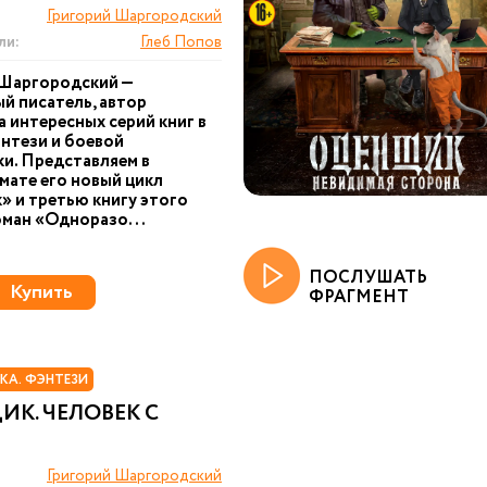
Григорий Шаргородский
ли:
Глеб Попов
 Шаргородский —
й писатель, автор
 интересных серий книг в
нтези и боевой
и. Представляем в
ате его новый цикл
 и третью книгу этого
оман «Одноразо...
ПОСЛУШАТЬ
Купить
ФРАГМЕНТ
КА. ФЭНТЕЗИ
К. ЧЕЛОВЕК С
Григорий Шаргородский