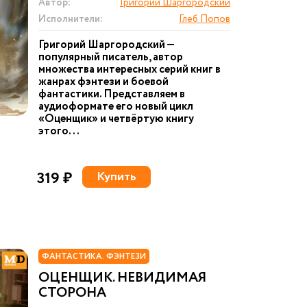
Автор:
Григорий Шаргородский
Исполнители:
Глеб Попов
Григорий Шаргородский —
популярный писатель, автор
множества интересных серий книг в
жанрах фэнтези и боевой
фантастики. Представляем в
аудиоформате его новый цикл
«Оценщик» и четвёртую книгу
этого...
319 ₽
Купить
ФАНТАСТИКА. ФЭНТЕЗИ
ОЦЕНЩИК. НЕВИДИМАЯ
СТОРОНА