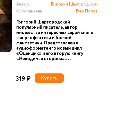
Автор:
Григорий Шаргородский
Исполнители:
Глеб Попов
Григорий Шаргородский —
популярный писатель, автор
множества интересных серий книг в
жанрах фэнтези и боевой
фантастики. Представляем в
аудиоформате его новый цикл
«Оценщик» и его вторую книгу
«Невидимая сторона». ...
319 ₽
Купить