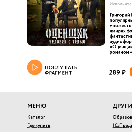
Исполните
Григорий
популярны
множества
жанрах фэ
фантастик
аудиоформ
«Оценщик
романом «
ПОСЛУШАТЬ
289 ₽
ФРАГМЕНТ
МЕНЮ
ДРУГИ
Каталог
Образов
Где купить
1С:Пред