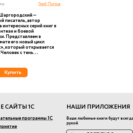
ли:
Глеб Попов
 Шаргородский —
й писатель, автор
 интересных серий книг в
нтези и боевой
и. Представляем в
ате его новый цикл
», который открывается
Человек с тень...
Купить
Е САЙТЫ 1С
НАШИ ПРИЛОЖЕНИЯ
ательные программы 1С
Ваши любимые книги будут всегд
рукой
приятие