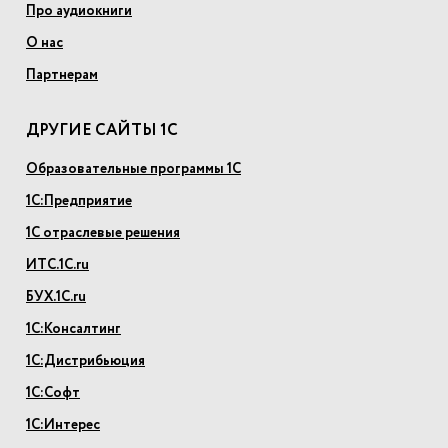
Про аудиокниги
О нас
Партнерам
ДРУГИЕ САЙТЫ 1С
Образовательные программы 1С
1С:Предприятие
1С отраслевые решения
ИТС.1С.ru
БУХ.1С.ru
1С:Консалтинг
1С:Дистрибьюция
1С:Софт
1С:Интерес