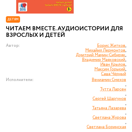
ДЕТЯМ
ЧИТАЕМ ВМЕСТЕ. АУДИОИСТОРИИ ДЛЯ
ВЗРОСЛЫХ И ДЕТЕЙ
Автор:
Борис Житков
,
Михайил Лермонтов
,
Дмитрий Мамин-Сибиряк
,
Владимир Маяковский
,
Иван Крылов
,
Максим Горький
,
Саша Чёрный
Исполнители:
Вениамин Смехов
,
Тутта Ларсен
,
Сергей Шаргунов
,
Татьяна Лазарева
,
Светлана Журова
,
Светлана Боринская
,