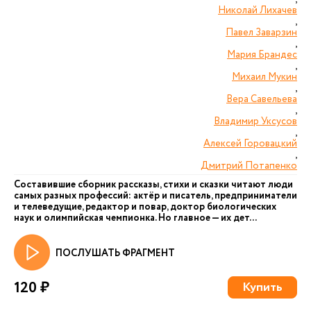
Николай Лихачев
,
Павел Заварзин
,
Мария Брандес
,
Михаил Мукин
,
Вера Савельева
,
Владимир Уксусов
,
Алексей Горовацкий
,
Дмитрий Потапенко
Составившие сборник рассказы, стихи и сказки читают люди
самых разных профессий: актёр и писатель, предприниматели
и телеведущие, редактор и повар, доктор биологических
наук и олимпийская чемпионка. Но главное — их дет...
ПОСЛУШАТЬ ФРАГМЕНТ
120 ₽
Купить