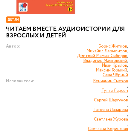
ДЕТЯМ
ЧИТАЕМ ВМЕСТЕ. АУДИОИСТОРИИ ДЛЯ
ВЗРОСЛЫХ И ДЕТЕЙ
Автор:
Борис Житков
,
Михайил Лермонтов
,
Дмитрий Мамин-Сибиряк
,
Владимир Маяковский
,
Иван Крылов
,
Максим Горький
,
Саша Чёрный
Исполнители:
Вениамин Смехов
,
Тутта Ларсен
,
Сергей Шаргунов
,
Татьяна Лазарева
,
Светлана Журова
,
Светлана Боринская
,