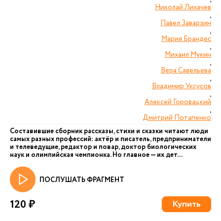
Николай Лихачев
,
Павел Заварзин
,
Мария Брандес
,
Михаил Мукин
,
Вера Савельева
,
Владимир Уксусов
,
Алексей Горовацкий
,
Дмитрий Потапенко
Составившие сборник рассказы, стихи и сказки читают люди
самых разных профессий: актёр и писатель, предприниматели
и телеведущие, редактор и повар, доктор биологических
наук и олимпийская чемпионка. Но главное — их дет...
ПОСЛУШАТЬ ФРАГМЕНТ
120 ₽
Купить