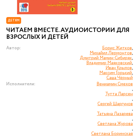
ДЕТЯМ
ЧИТАЕМ ВМЕСТЕ. АУДИОИСТОРИИ ДЛЯ
ВЗРОСЛЫХ И ДЕТЕЙ
Автор:
Борис Житков
,
Михайил Лермонтов
,
Дмитрий Мамин-Сибиряк
,
Владимир Маяковский
,
Иван Крылов
,
Максим Горький
,
Саша Чёрный
Исполнители:
Вениамин Смехов
,
Тутта Ларсен
,
Сергей Шаргунов
,
Татьяна Лазарева
,
Светлана Журова
,
Светлана Боринская
,