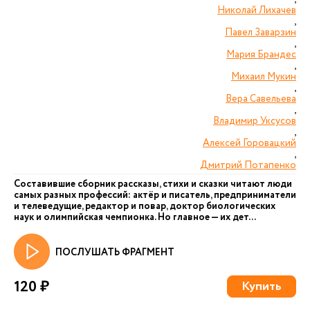
Николай Лихачев
,
Павел Заварзин
,
Мария Брандес
,
Михаил Мукин
,
Вера Савельева
,
Владимир Уксусов
,
Алексей Горовацкий
,
Дмитрий Потапенко
Составившие сборник рассказы, стихи и сказки читают люди
самых разных профессий: актёр и писатель, предприниматели
и телеведущие, редактор и повар, доктор биологических
наук и олимпийская чемпионка. Но главное — их дет...
ПОСЛУШАТЬ ФРАГМЕНТ
120 ₽
Купить