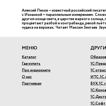
Алексей Пехов — известный российский писател
с Изнанкой — параллельным измерением. Сложн
другом конце света, в царстве жаркого солнца,
процветают разбой и контрабанда, рекой льёт
чудеса на виражах. Читает Максим Зингаев Зв
МЕНЮ
ДРУГИ
Каталог
Образов
Где купить
1С:Пред
Про аудиокниги
1С отра
О нас
ИТС.1С.
Партнерам
БУХ.1С.r
1С:Конс
1С:Дист
1С:Софт