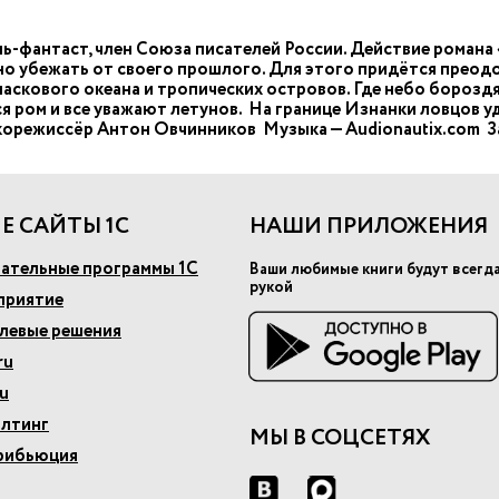
ь-фантаст, член Союза писателей России. Действие романа
о убежать от своего прошлого. Для этого придётся преодо
 ласкового океана и тропических островов. Где небо борозд
ся ром и все уважают летунов. На границе Изнанки ловцов 
укорежиссёр Антон Овчинников Музыка — Audionautix.com З
Е САЙТЫ 1С
НАШИ ПРИЛОЖЕНИЯ
ательные программы 1С
Ваши любимые книги будут всегд
рукой
приятие
слевые решения
ru
u
алтинг
МЫ В СОЦСЕТЯХ
рибьюция