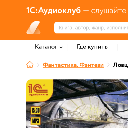
1С:Аудиоклуб
— слушайте 
Каталог
Где купить
Фантастика. Фэнтези
Ловц