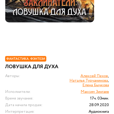
ФАНТАСТИКА. ФЭНТЕЗИ
ЛОВУШКА ДЛЯ ДУХА
Авторы:
Алексей Пехов
,
Наталья Турчанинова
,
Елена Бычкова
Исполнители:
Максим Зингаев
Время звучания:
17ч. 03мин.
Дата начала продаж:
28.09.2020
Интерпретация:
Аудиокнига