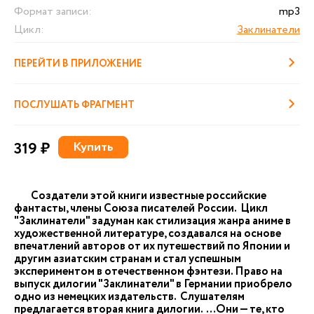
Формат записи:
mp3
Цикл:
Заклинатели
ПЕРЕЙТИ В ПРИЛОЖЕНИЕ
ПОСЛУШАТЬ ФРАГМЕНТ
319 ₽
Купить
Создатели этой книги известные российские
фантасты, члены Союза писателей России. Цикл
"Заклинатели" задуман как стилизация жанра аниме в
художественной литературе, создавался на основе
впечатлений авторов от их путешествий по Японии и
другим азиатским странам и стал успешным
экспериментом в отечественном фэнтези. Право на
выпуск дилогии "Заклинатели" в Германии приобрело
одно из немецких издательств. Слушателям
предлагается вторая книга дилогии. …Они — те, кто