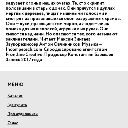
задувает огонь в наших очагах. Те, кто скрипит
половицами в старых домах. Они прячутся в дуплах
мертвых деревьев, пищат мышиными голосами и
смотрят из провалившихся окон разрушенных храмов.
Они — духи, правящие этим миром, а люди — лишь
помеха для их шалостей, игрушки в их руках. Они
смеются над нами. Но опасаются тех, кого называют
заклинателями. Читает Максим Зингаев
Звукорежиссер Антон Овчинников Музыка —
Incompetech.com Спродюсировано агентством
Frontline Creative Продюсер Константин Барышев
Запись 2017 года
МЕНЮ
Каталог
Где купить
Про аудиокниги
О нас