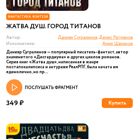
ФАНТАСТИКА. ФЭНТЕЗИ
ЖАТВА ДУШ. ГОРОД ТИТАНОВ
Автор:
Данияр Сугралинов, Денис Ратманов
Исполнители:
Амир Шакиров
Данияр Сугралинов — популярный писатель-фантаст, автор
знаменитого «Дисгардиума» и других циклов романов.
Серия книг «Жатва душ», написанная в жанре
постапокалипсиса и антураже РеалРПГ, была начата им
единолично, но пр...
ПОСЛУШАТЬ ФРАГМЕНТ
349 ₽
Купить