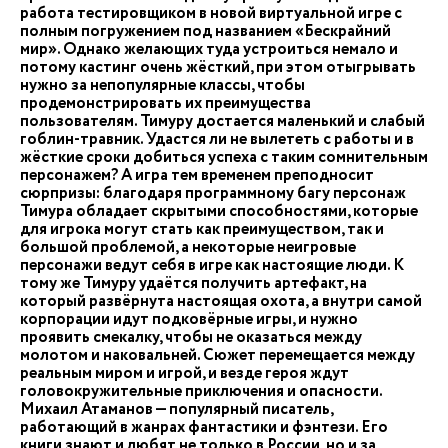
работа тестировщиком в новой виртуальной игре с
полным погружением под названием «Бескрайний
мир». Однако желающих туда устроиться немало и
потому кастинг очень жёсткий, при этом отыгрывать
нужно за непопулярные классы, чтобы
продемонстрировать их преимущества
пользователям. Тимуру достается маленький и слабый
гоблин-травник. Удастся ли не вылететь с работы и в
жёсткие сроки добиться успеха с таким сомнительным
персонажем? А игра тем временем преподносит
сюрпризы: благодаря программному багу персонаж
Тимура обладает скрытыми способностями, которые
для игрока могут стать как преимуществом, так и
большой проблемой, а некоторые неигровые
персонажи ведут себя в игре как настоящие люди. К
тому же Тимуру удаётся получить артефакт, на
который развёрнута настоящая охота, а внутри самой
корпорации идут подковёрные игры, и нужно
проявить смекалку, чтобы не оказаться между
молотом и наковальней. Сюжет перемещается между
реальным миром и игрой, и везде героя ждут
головокружительные приключения и опасности.
Михаил Атаманов — популярный писатель,
работающий в жанрах фантастики и фэнтези. Его
книги знают и любят не только в России, но и за