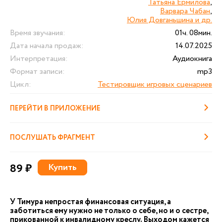
Татьяна Ермилова
,
Варвара Чабан
,
Юлия Довганьшина и др.
Время звучания:
01ч. 08мин.
Дата начала продаж:
14.07.2025
Интерпретация:
Аудиокнига
Формат записи:
mp3
Цикл:
Тестировщик игровых сценариев
ПЕРЕЙТИ В ПРИЛОЖЕНИЕ
ПОСЛУШАТЬ ФРАГМЕНТ
89 ₽
Купить
У Тимура непростая финансовая ситуация, а
заботиться ему нужно не только о себе, но и о сестре,
прикованной к инвалидному креслу. Выходом кажется