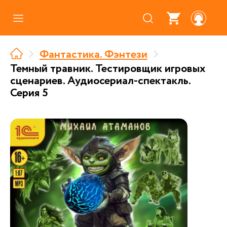
Каталог
Фантастика. Фэнтези
Где купить
Темный травник. Тестировщик игровых
сценариев. Аудиосериал-спектакль.
Про аудиокниги
Серия 5
О нас
Партнерам