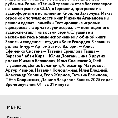
рубежом. Роман «Тёмный травник» стал бестселлером
на нашем рынке, в США, в Германии, прогремел и в
аудиоформате в исполнении Кирилла Захарчука. Из-за
огромной популярности книг Михаила Атаманова мы
решили сделать римейк «Тестировщика игровых
сценариев» в формате аудиосериала — полноценного
аудиоспектакля из восьми серий. Слушайте и
наслаждайтесь новым исполнением любимой книги!
Запись и сведение — студия «Вокс Рекордс» В главных
ролях: Тимур — Артём Затиев Валерия — Алиса
Ефименко Система — Татьяна Ермилова Таиша —
Варвара Чабан Кира — Юлия Довганьшина В других
ролях: Михаил Белякович, Илья Сланевский, Глеб
Глушенков, Денис Баландин, Александр Матросов,
Артур Иванов, Наталия Колодяжная, Илья Бледный,
Александр Хорлин, Егор Жирнов, Татьяна Ермилова,
Пётр Коврижных, Даниил Эльдаров Запись 2025 года •
Время звучания: 01 час 01 минута
МЕНЮ
Каталог