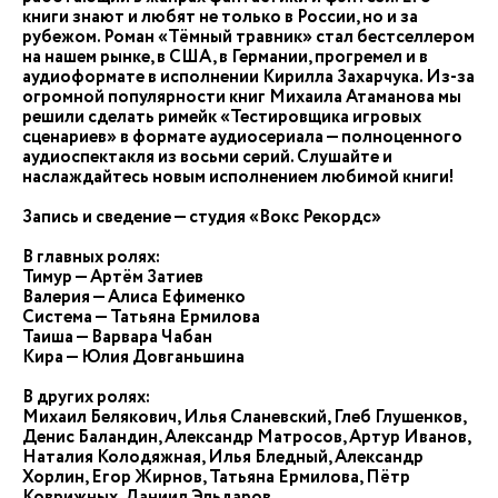
книги знают и любят не только в России, но и за
рубежом. Роман «Тёмный травник» стал бестселлером
на нашем рынке, в США, в Германии, прогремел и в
аудиоформате в исполнении Кирилла Захарчука. Из-за
огромной популярности книг Михаила Атаманова мы
решили сделать римейк «Тестировщика игровых
сценариев» в формате аудиосериала — полноценного
аудиоспектакля из восьми серий. Слушайте и
наслаждайтесь новым исполнением любимой книги!
Запись и сведение — студия «Вокс Рекордс»
В главных ролях:
Тимур — Артём Затиев
Валерия — Алиса Ефименко
Система — Татьяна Ермилова
Таиша — Варвара Чабан
Кира — Юлия Довганьшина
В других ролях:
Михаил Белякович, Илья Сланевский, Глеб Глушенков,
Денис Баландин, Александр Матросов, Артур Иванов,
Наталия Колодяжная, Илья Бледный, Александр
Хорлин, Егор Жирнов, Татьяна Ермилова, Пётр
Коврижных, Даниил Эльдаров