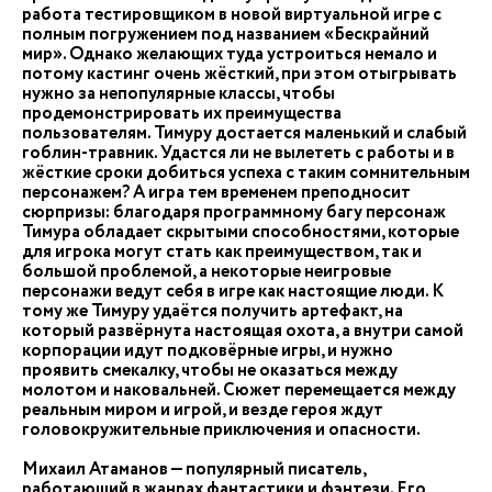
работа тестировщиком в новой виртуальной игре с
полным погружением под названием «Бескрайний
мир». Однако желающих туда устроиться немало и
потому кастинг очень жёсткий, при этом отыгрывать
нужно за непопулярные классы, чтобы
продемонстрировать их преимущества
пользователям. Тимуру достается маленький и слабый
гоблин-травник. Удастся ли не вылететь с работы и в
жёсткие сроки добиться успеха с таким сомнительным
персонажем? А игра тем временем преподносит
сюрпризы: благодаря программному багу персонаж
Тимура обладает скрытыми способностями, которые
для игрока могут стать как преимуществом, так и
большой проблемой, а некоторые неигровые
персонажи ведут себя в игре как настоящие люди. К
тому же Тимуру удаётся получить артефакт, на
который развёрнута настоящая охота, а внутри самой
корпорации идут подковёрные игры, и нужно
проявить смекалку, чтобы не оказаться между
молотом и наковальней. Сюжет перемещается между
реальным миром и игрой, и везде героя ждут
головокружительные приключения и опасности.
Михаил Атаманов — популярный писатель,
работающий в жанрах фантастики и фэнтези. Его