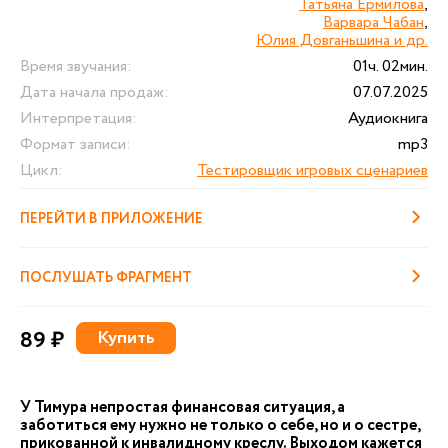
Татьяна Ермилова
,
Варвара Чабан
,
Юлия Довганьшина и др.
Время звучания:
01ч. 02мин.
Дата начала продаж:
07.07.2025
Интерпретация:
Аудиокнига
Формат записи:
mp3
Цикл:
Тестировщик игровых сценариев
ПЕРЕЙТИ В ПРИЛОЖЕНИЕ
ПОСЛУШАТЬ ФРАГМЕНТ
89 ₽
Купить
У Тимура непростая финансовая ситуация, а
заботиться ему нужно не только о себе, но и о сестре,
прикованной к инвалидному креслу. Выходом кажется