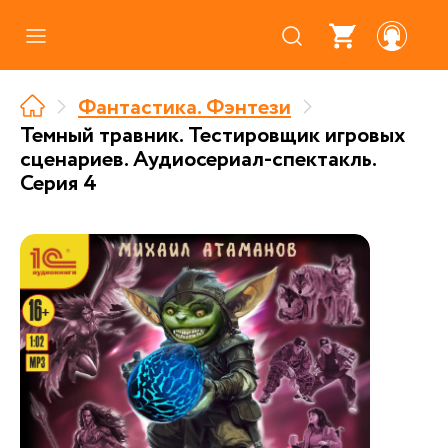
Каталог
Фантастика. Фэнтези
Где купить
Темный травник. Тестировщик игровых
сценариев. Аудиосериал-спектакль.
Про аудиокниги
Серия 4
О нас
Партнерам