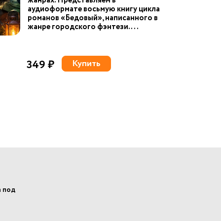
жанрах. Представляем в
аудиоформате восьмую книгу цикла
романов «Бедовый», написанного в
жанре городского фэнтези. ...
349 ₽
Купить
а под