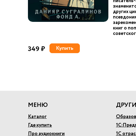
писатель-
знаменит
других ци
псевдоним
зарекомен
книг о по
советског
349 ₽
Купить
МЕНЮ
ДРУГИ
Каталог
Образов
Где купить
1С:Пред
Про аудиокниги
1С отра