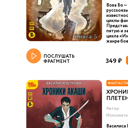
Вова Бо —
русскоязы
известнос
циклы фан
Представ
пятую и з
цикла «Ин
жанре бое
ПОСЛУШАТЬ
349 ₽
ФРАГМЕНТ
ФАНТАСТИ
ХРОНИ
ПЛЕТЕ
Автор:
Исполните
Василиса 