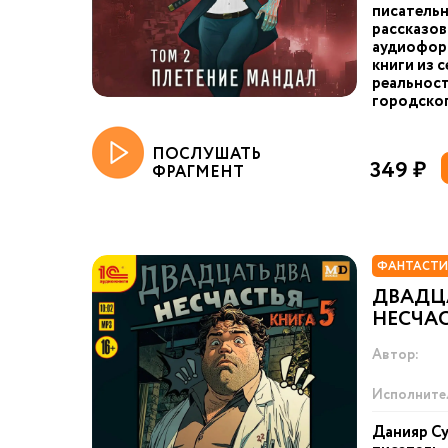
писательн
рассказов
аудиоформ
книги из 
реальност
городског
ПОСЛУШАТЬ
349 ₽
ФРАГМЕНТ
ФАНТАСТИ
ДВАДЦ
НЕСЧАС
Автор:
Исполните
Данияр Су