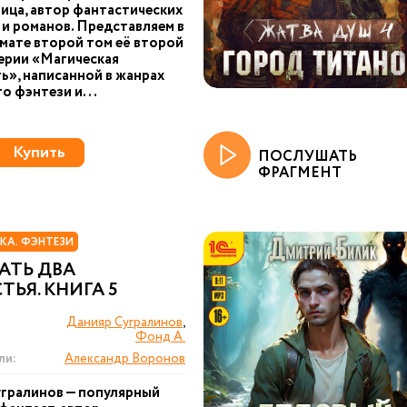
ица, автор фантастических
 и романов. Представляем в
ате второй том её второй
серии «Магическая
ь», написанной в жанрах
о фэнтези и...
Купить
ПОСЛУШАТЬ
ФРАГМЕНТ
КА. ФЭНТЕЗИ
АТЬ ДВА
ТЬЯ. КНИГА 5
Данияр Сугралинов
,
Фонд А.
ли:
Александр Воронов
гралинов — популярный