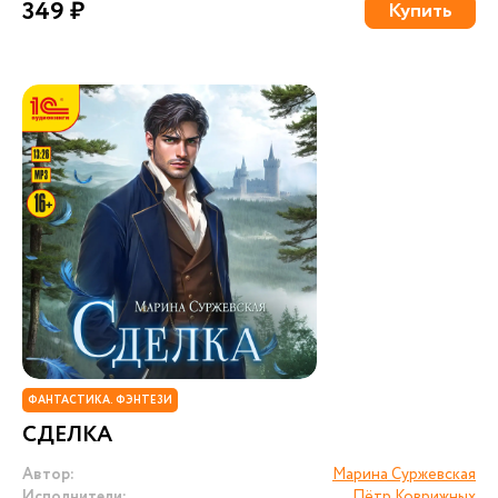
349 ₽
Купить
ФАНТАСТИКА. ФЭНТЕЗИ
СДЕЛКА
Автор:
Марина Суржевская
Исполнители:
Пётр Коврижных