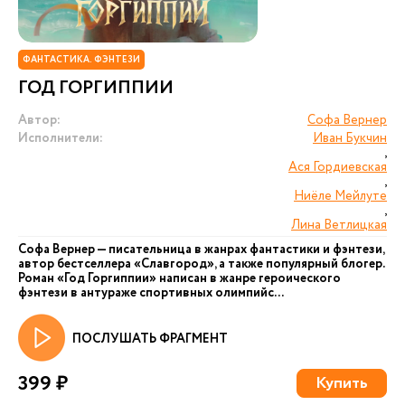
ФАНТАСТИКА. ФЭНТЕЗИ
ГОД ГОРГИППИИ
Автор:
Софа Вернер
Исполнители:
Иван Букчин
,
Ася Гордиевская
,
Ниёле Мейлуте
,
Лина Ветлицкая
Софа Вернер — писательница в жанрах фантастики и фэнтези,
автор бестселлера «Славгород», а также популярный блогер.
Роман «Год Горгиппии» написан в жанре героического
фэнтези в антураже спортивных олимпийс...
ПОСЛУШАТЬ ФРАГМЕНТ
399 ₽
Купить