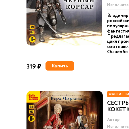
Исполните
Владимир
российски
популярн
фантастич
Предлага
цикл прои
охотнике 
Он необыч
319 ₽
Купить
ФАНТАСТИ
СЕСТР
КОКЕТ
Автор:
Исполните