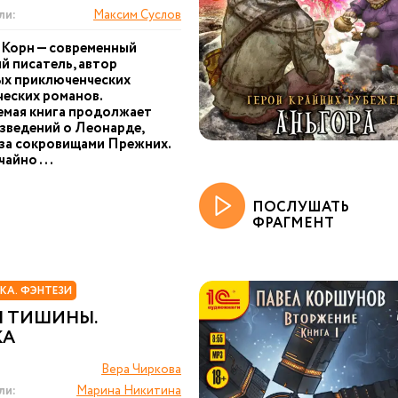
ли:
Максим Суслов
 Корн — современный
й писатель, автор
ых приключенческих
еских романов.
емая книга продолжает
зведений о Леонарде,
за сокровищами Прежних.
айно ...
ПОСЛУШАТЬ
ФРАГМЕНТ
КА. ФЭНТЕЗИ
Ы ТИШИНЫ.
КА
Вера Чиркова
ли:
Марина Никитина