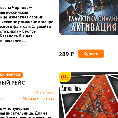
еевна Чиркова —
ая российская
ица, известная своими
ческими романами в жанре
ского фэнтези. Слушайте
сть цикла «Сёстры
Казалось бы, нет
 никакого ...
289 ₽
Купить
КА. ФЭНТЕЗИ
НЫЙ РЕЙС
Ольга Куно
ли:
Марина Никитина
о — популярная
ая писательница. Для её