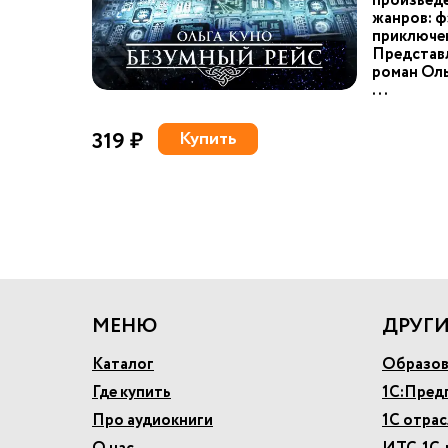
произведе
жанров: ф
приключе
Представ
роман Оль
...
319 ₽
Купить
МЕНЮ
ДРУГИ
Каталог
Образов
Где купить
1С:Пред
Про аудиокниги
1С отра