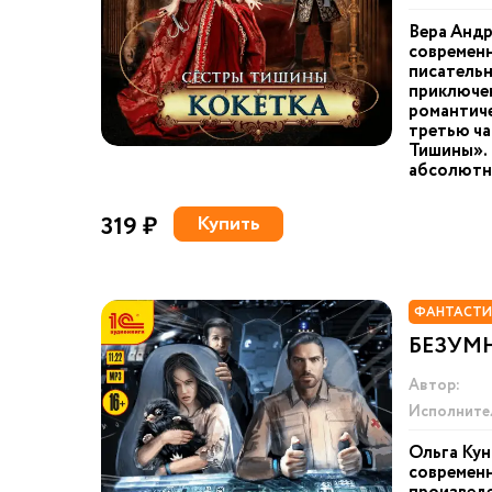
Вера Андр
современн
писательн
приключен
романтиче
третью ча
Тишины». 
абсолютно
319 ₽
Купить
ФАНТАСТИ
БЕЗУМ
Автор:
Исполните
Ольга Кун
современн