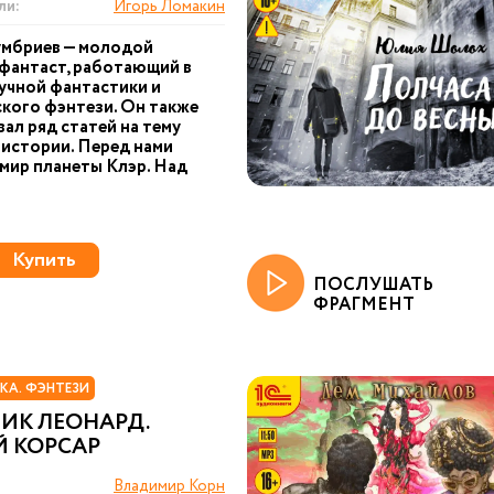
ли:
Игорь Ломакин
умбриев — молодой
фантаст, работающий в
учной фантастики и
кого фэнтези. Он также
ал ряд статей на тему
 истории. Перед нами
мир планеты Клэр. Над
Купить
ПОСЛУШАТЬ
ФРАГМЕНТ
КА. ФЭНТЕЗИ
ИК ЛЕОНАРД.
Й КОРСАР
Владимир Корн