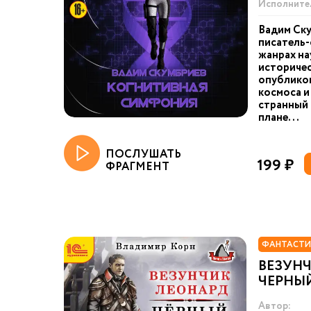
Исполните
Вадим Ск
писатель-
жанрах на
историчес
опубликов
космоса и
странный 
плане...
ПОСЛУШАТЬ
199 ₽
ФРАГМЕНТ
ФАНТАСТИ
ВЕЗУНЧ
ЧЕРНЫ
Автор: