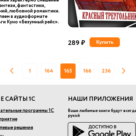
ний характерно смешение
энтези, фантастики,
ний, любовной романтики.
ляем в аудиоформате
ги Куно «Безумный рейс».
289 ₽
Купить
1
164
165
166
236
Е САЙТЫ 1С
НАШИ ПРИЛОЖЕНИЯ
ательные программы 1С
Ваши любимые книги будут всегд
рукой
приятие
слевые решения