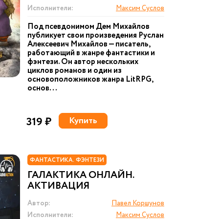
Исполнители:
Максим Суслов
Под псевдонимом Дем Михайлов
публикует свои произведения Руслан
Алексеевич Михайлов — писатель,
работающий в жанре фантастики и
фэнтези. Он автор нескольких
циклов романов и один из
основоположников жанра LitRPG,
основ...
319 ₽
Купить
ФАНТАСТИКА. ФЭНТЕЗИ
ГАЛАКТИКА ОНЛАЙН.
АКТИВАЦИЯ
Автор:
Павел Коршунов
Исполнители:
Максим Суслов