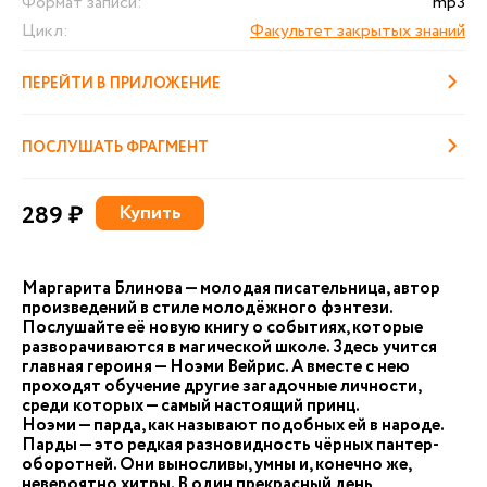
Формат записи:
mp3
Цикл:
Факультет закрытых знаний
ПЕРЕЙТИ В ПРИЛОЖЕНИЕ
ПОСЛУШАТЬ ФРАГМЕНТ
289 ₽
Купить
Маргарита Блинова — молодая писательница, автор
произведений в стиле молодёжного фэнтези.
Послушайте её новую книгу о событиях, которые
разворачиваются в магической школе. Здесь учится
главная героиня — Ноэми Вейрис. А вместе с нею
проходят обучение другие загадочные личности,
среди которых — самый настоящий принц.
Ноэми — парда, как называют подобных ей в народе.
Парды — это редкая разновидность чёрных пантер-
оборотней. Они выносливы, умны и, конечно же,
невероятно хитры. В один прекрасный день