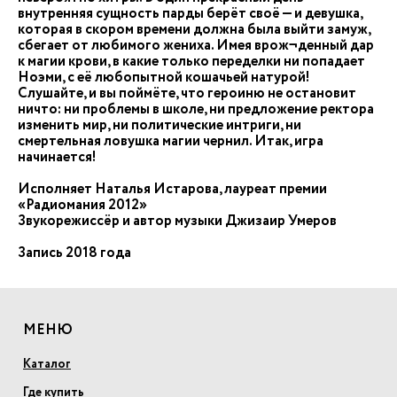
внутренняя сущность парды берёт своё — и девушка,
которая в скором времени должна была выйти замуж,
сбегает от любимого жениха. Имея врож¬денный дар
к магии крови, в какие только переделки ни попадает
Ноэми, с её любопытной кошачьей натурой!
Слушайте, и вы поймёте, что героиню не остановит
ничто: ни проблемы в школе, ни предложение ректора
изменить мир, ни политические интриги, ни
смертельная ловушка магии чернил. Итак, игра
начинается!
Исполняет Наталья Истарова, лауреат премии
«Радиомания 2012»
Звукорежиссёр и автор музыки Джизаир Умеров
Запись 2018 года
МЕНЮ
Каталог
Где купить