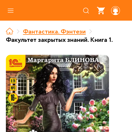
Каталог
Фантастика. Фэнтези
Где купить
Факультет закрытых знаний. Книга 1.
Про аудиокниги
О нас
Партнерам