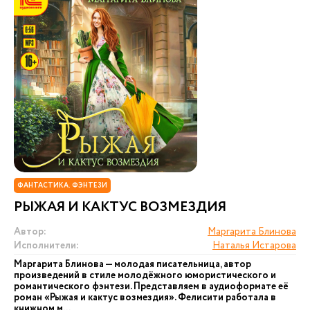
ФАНТАСТИКА. ФЭНТЕЗИ
РЫЖАЯ И КАКТУС ВОЗМЕЗДИЯ
Автор:
Маргарита Блинова
Исполнители:
Наталья Истарова
Маргарита Блинова — молодая писательница, автор
произведений в стиле молодёжного юмористического и
романтического фэнтези. Представляем в аудиоформате её
роман «Рыжая и кактус возмездия». Фелисити работала в
книжном м...