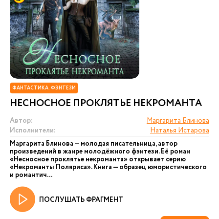
ФАНТАСТИКА. ФЭНТЕЗИ
НЕСНОСНОЕ ПРОКЛЯТЬЕ НЕКРОМАНТА
Автор:
Маргарита Блинова
Исполнители:
Наталья Истарова
Маргарита Блинова — молодая писательница, автор
произведений в жанре молодёжного фэнтези. Её роман
«Несносное проклятье некроманта» открывает серию
«Некроманты Поляриса». Книга — образец юмористического
и романтич...
ПОСЛУШАТЬ ФРАГМЕНТ