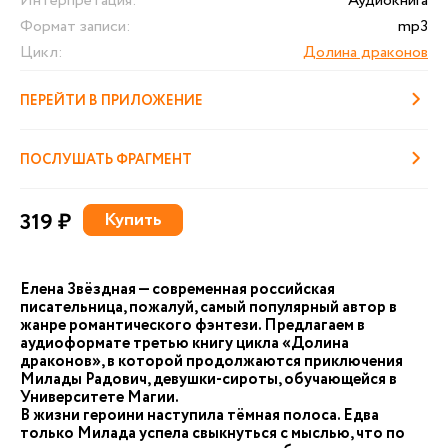
Интерпретация:
Аудиокнига
Формат записи:
mp3
Цикл:
Долина драконов
ПЕРЕЙТИ В ПРИЛОЖЕНИЕ
ПОСЛУШАТЬ ФРАГМЕНТ
319 ₽
Купить
Елена Звёздная — современная российская
писательница, пожалуй, самый популярный автор в
жанре романтического фэнтези. Предлагаем в
аудиоформате третью книгу цикла «Долина
драконов», в которой продолжаются приключения
Милады Радович, девушки-сироты, обучающейся в
Университете Магии.
В жизни героини наступила тёмная полоса. Едва
только Милада успела свыкнуться с мыслью, что по