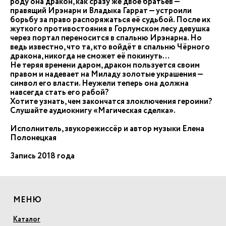
роду она дракон, как сразу же двое братьев —
правящий Ирэнарн и Владыка Гаррат — устроили
борьбу за право распоряжаться её судьбой. После их
жуткого противостояния в Горлумском лесу девушка
через портал переносится в спальню Ирэнарна. Но
ведь известно, что та, кто войдёт в спальню Чёрного
дракона, никогда не сможет её покинуть…
Не теряя времени даром, дракон пользуется своим
правом и надевает на Миладу золотые украшения —
символ его власти. Неужели теперь она должна
навсегда стать его рабой?
Хотите узнать, чем закончатся злоключения героини?
Слушайте аудиокнигу «Магическая сделка».
Исполнитель, звукорежиссёр и автор музыки Елена
Полонецкая
Запись 2018 года
МЕНЮ
Каталог