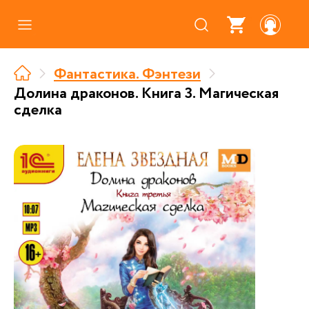
Каталог
Фантастика. Фэнтези
Где купить
Долина драконов. Книга 3. Магическая
сделка
Про аудиокниги
О нас
Партнерам