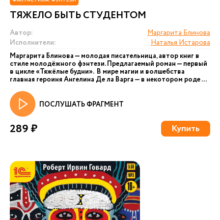
ФАНТАСТИКА. ФЭНТЕЗИ
ТЯЖЕЛО БЫТЬ СТУДЕНТОМ
Автор:
Маргарита Блинова
Исполнители:
Наталья Истарова
Маргарита Блинова — молодая писательница, автор книг в
стиле молодёжного фэнтези. Предлагаемый роман — первый
в цикле «Тяжёлые будни». В мире магии и волшебства
главная героиня Ангелина Де ла Варга — в некотором роде ...
ПОСЛУШАТЬ ФРАГМЕНТ
289 ₽
Купить