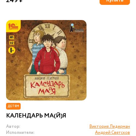
249 ₽
Купить
ДЕТЯМ
КАЛЕНДАРЬ МА(Й)Я
Автор:
Виктория Ледерман
Исполнители:
Андрей Святсков